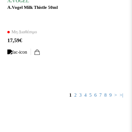
A.VOGEL
A.Vogel Milk Thistle 50ml
Μη Διαθέσιμο
17,59€
1
2
3
4
5
6
7
8
9
>
>|