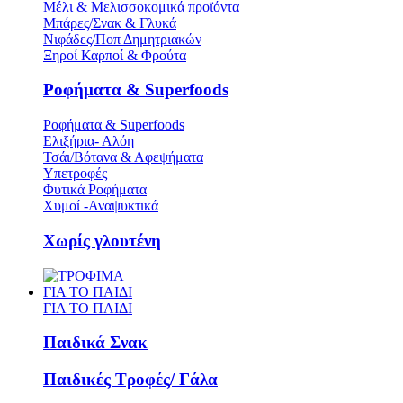
Μέλι & Μελισσοκομικά προϊόντα
Μπάρες/Σνακ & Γλυκά
Νιφάδες/Ποπ Δημητριακών
Ξηροί Καρποί & Φρούτα
Ροφήματα & Superfoods
Ροφήματα & Superfoods
Ελιξήρια- Αλόη
Τσάι/Βότανα & Αφεψήματα
Υπετροφές
Φυτικά Ροφήματα
Χυμοί -Αναψυκτικά
Χωρίς γλουτένη
ΓΙΑ ΤΟ ΠΑΙΔΙ
ΓΙΑ ΤΟ ΠΑΙΔΙ
Παιδικά Σνακ
Παιδικές Τροφές/ Γάλα