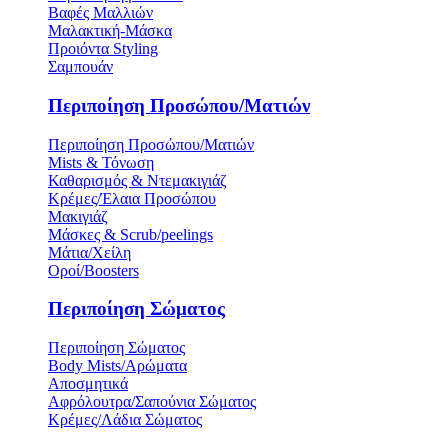
Βαφές Μαλλιών
Μαλακτική-Μάσκα
Προιόντα Styling
Σαμπουάν
Περιποίηση Προσώπου/Ματιών
Περιποίηση Προσώπου/Ματιών
Mists & Τόνωση
Καθαρισμός & Ντεμακιγιάζ
Κρέμες/Έλαια Προσώπου
Μακιγιάζ
Μάσκες & Scrub/peelings
Μάτια/Χείλη
Οροί/Boosters
Περιποίηση Σώματος
Περιποίηση Σώματος
Body Mists/Αρώματα
Αποσμητικά
Αφρόλουτρα/Σαπούνια Σώματος
Κρέμες/Λάδια Σώματος