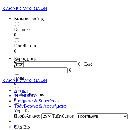
ΚΑΘΑΡΙΣΜΟΣ ΟΛΩΝ
Κατασκευαστής
Dennree
0
Fior di Loto
0
Εύρος τιμής
Green Bay
Από
€
Έως
0
€
Holle
ΚΑΘΑΡΙΣΜΟΣ ΟΛΩΝ
0
Αρχική
Krokos Kozanis
ΤΡΟΦΙΜΑ
0
Ροφήματα & Superfoods
Τσάι/Βότανα & Αφεψήματα
Yogi Tea
0
Προβολή ανά:
Ταξινόμηση:
1
2
Όλα Bio