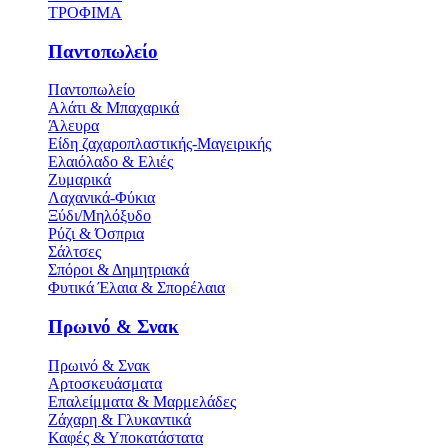
ΤΡΟΦΙΜΑ
Παντοπωλείο
Παντοπωλείο
Αλάτι & Μπαχαρικά
Άλευρα
Είδη ζαχαροπλαστικής-Μαγειρικής
Ελαιόλαδο & Ελιές
Ζυμαρικά
Λαχανικά-Φύκια
Ξύδι/Μηλόξυδο
Ρύζι & Όσπρια
Σάλτσες
Σπόροι & Δημητριακά
Φυτικά Έλαια & Σπορέλαια
Πρωινό & Σνακ
Πρωινό & Σνακ
Αρτοσκευάσματα
Επαλείμματα & Μαρμελάδες
Ζάχαρη & Γλυκαντικά
Καφές & Υποκατάστατα