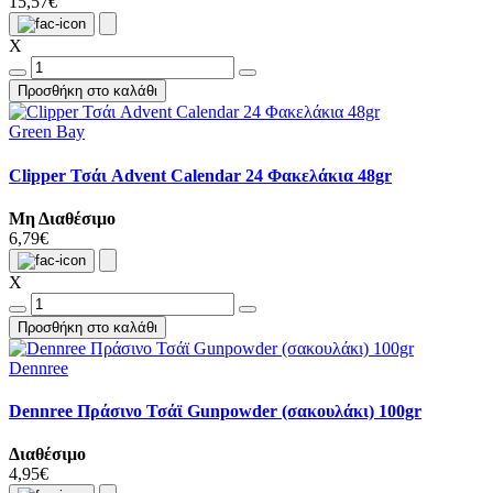
15,57€
X
Προσθήκη στο καλάθι
Green Bay
Clipper Τσάι Advent Calendar 24 Φακελάκια 48gr
Μη Διαθέσιμο
6,79€
X
Προσθήκη στο καλάθι
Dennree
Dennree Πράσινο Τσάϊ Gunpowder (σακουλάκι) 100gr
Διαθέσιμο
4,95€