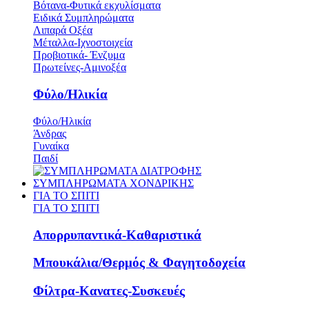
Βότανα-Φυτικά εκχυλίσματα
Ειδικά Συμπληρώματα
Λιπαρά Οξέα
Μέταλλα-Ιχνοστοιχεία
Προβιοτικά- Ένζυμα
Πρωτείνες-Αμινοξέα
Φύλο/Ηλικία
Φύλο/Ηλικία
Άνδρας
Γυναίκα
Παιδί
ΣΥΜΠΛΗΡΩΜΑΤΑ ΧΟΝΔΡΙΚΗΣ
ΓΙΑ ΤΟ ΣΠΙΤΙ
ΓΙΑ ΤΟ ΣΠΙΤΙ
Απορρυπαντικά-Καθαριστικά
Μπουκάλια/Θερμός & Φαγητοδοχεία
Φίλτρα-Κανατες-Συσκευές