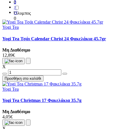
3
0
>
>|
Όλυμπος
0
Yogi Tea
Yogi Tea Τσάι Calendar Christ 24 Φακελάκια 45.7gr
Μη Διαθέσιμο
12,89€
X
Προσθήκη στο καλάθι
Yogi Tea
Yogi Tea Christmas 17 Φακελάκια 35.7g
Μη Διαθέσιμο
4,05€
X