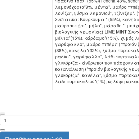
πράσινο τσάι* (55%)(Τencha*43%, sench
λεμονόχορτο*9%, μέντα*, μαύρο πιπέρ
λουίζα*, ξύσμα λεμονιού*, τζίντζερ*.
Συστατικά: Κουρκουμά * (55%), κανέλα*
μαύρο πιπέρι*, μήλο*, μάραθο *, μοσ
βιολογικής γεωργίας) LIME MINT Συστα
μέντα*(15%), κάρδαμο*(15%), χυμός λε
γαρύφαλλο*, μαύρο πιπέρι* (*προϊόν 
(38%), κανέλα*(32%), ξύσμα πορτοκαλι
ραδίκι*, γαρύφαλλο*, λάδι πορτοκαλι
γλυκόριζα - άνθρωποι που πάσχουν α
κατανάλωση (*προϊόν βιολογικής γεω
γλυκόριζα*, κανέλα*, ξύσμα πορτοκαλι
λάδι πορτοκαλιού*(1%), κελύφη κακάο
Προσθήκη στο καλάθι