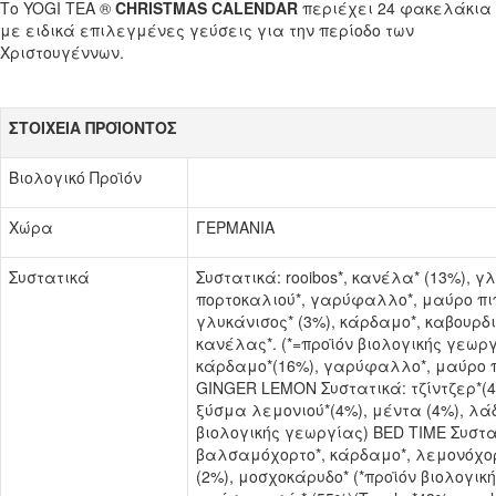
Το YOGI TEA ®
CHRISTMAS CALENDAR
περιέχει 24 φακελάκια
με ειδικά επιλεγμένες γεύσεις για την περίοδο των
Χριστουγέννων.
ΣΤΟΙΧΕΙΑ ΠΡΟΪΟΝΤΟΣ
Βιολογικό Προϊόν
Χώρα
ΓΕΡΜΑΝΙΑ
Συστατικά
Συστατικά: rooibos*, κανέλα* (13%), γ
πορτοκαλιού*, γαρύφαλλο*, μαύρο πιπ
γλυκάνισος* (3%), κάρδαμο*, καβουρδι
κανέλας*. (*=προϊόν βιολογικής γεωργ
κάρδαμο*(16%), γαρύφαλλο*, μαύρο πι
GINGER LEMON Συστατικά: τζίντζερ*(4
ξύσμα λεμονιού*(4%), μέντα (4%), λάδι
βιολογικής γεωργίας) BED TIME Συστα
βαλσαμόχορτο*, κάρδαμο*, λεμονόχορτ
(2%), μοσχοκάρυδο* (*προϊόν βιολογ