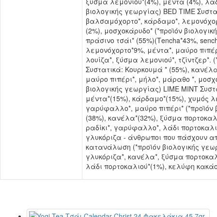
ξύσμα λεμονιού*(4%), μέντα (4%), λάδι
βιολογικής γεωργίας) BED TIME Συστα
βαλσαμόχορτο*, κάρδαμο*, λεμονόχορτ
(2%), μοσχοκάρυδο* (*προϊόν βιολογ
πράσινο τσάι* (55%)(Τencha*43%, sench
λεμονόχορτο*9%, μέντα*, μαύρο πιπέρ
λουίζα*, ξύσμα λεμονιού*, τζίντζερ*.
Συστατικά: Κουρκουμά * (55%), κανέλα*
μαύρο πιπέρι*, μήλο*, μάραθο *, μοσ
βιολογικής γεωργίας) LIME MINT Συστα
μέντα*(15%), κάρδαμο*(15%), χυμός λε
γαρύφαλλο*, μαύρο πιπέρι* (*προϊόν 
(38%), κανέλα*(32%), ξύσμα πορτοκαλι
ραδίκι*, γαρύφαλλο*, λάδι πορτοκαλι
γλυκόριζα - άνθρωποι που πάσχουν α
κατανάλωση (*προϊόν βιολογικής γεω
γλυκόριζα*, κανέλα*, ξύσμα πορτοκαλι
λάδι πορτοκαλιού*(1%), κελύφη κακάο