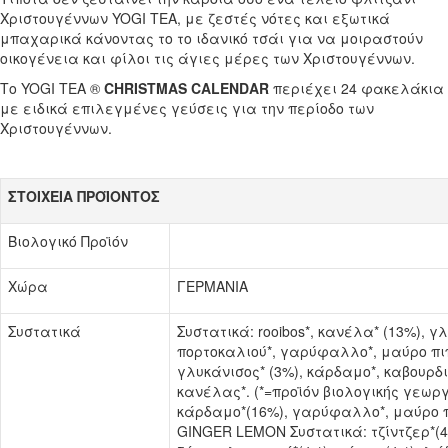
Χριστουγέννων YOGI TEA, με ζεστές νότες και εξωτικά
μπαχαρικά κάνοντας το το ιδανικό τσάι για να μοιραστούν
οικογένεια και φίλοι τις άγιες μέρες των Χριστουγέννων.
Το YOGI TEA ®
CHRISTMAS CALENDAR
περιέχει 24 φακελάκια
με ειδικά επιλεγμένες γεύσεις για την περίοδο των
Χριστουγέννων.
ΣΤΟΙΧΕΙΑ ΠΡΟΪΟΝΤΟΣ
Βιολογικό Προϊόν
Χώρα
ΓΕΡΜΑΝΙΑ
Συστατικά
Συστατικά: rooibos*, κανέλα* (13%), γ
πορτοκαλιού*, γαρύφαλλο*, μαύρο πιπ
γλυκάνισος* (3%), κάρδαμο*, καβουρδι
κανέλας*. (*=προϊόν βιολογικής γεωργ
κάρδαμο*(16%), γαρύφαλλο*, μαύρο πι
GINGER LEMON Συστατικά: τζίντζερ*(4