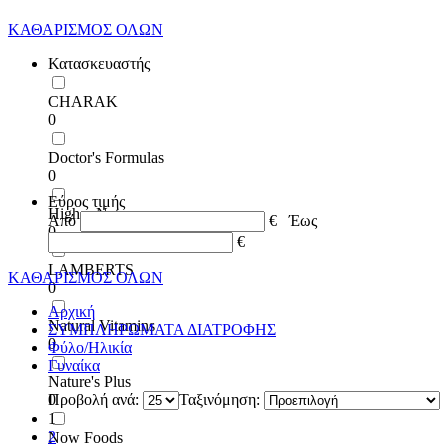
ΚΑΘΑΡΙΣΜΟΣ ΟΛΩΝ
Κατασκευαστής
CHARAK
0
Doctor's Formulas
0
Εύρος τιμής
Higher Nature
Από
€
Έως
0
€
LAMBERTS
ΚΑΘΑΡΙΣΜΟΣ ΟΛΩΝ
0
Αρχική
Natural Vitamins
ΣΥΜΠΛΗΡΩΜΑΤΑ ΔΙΑΤΡΟΦΗΣ
0
Φύλο/Ηλικία
Γυναίκα
Nature's Plus
0
Προβολή ανά:
Ταξινόμηση:
1
2
Now Foods