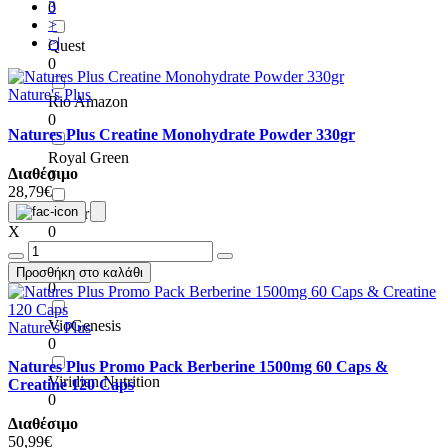
3
0
>
>|
Quest
0
Nature's Plus
Rio Amazon
0
Natures Plus Creatine Monohydrate Powder 330gr
Royal Green
Διαθέσιμο
0
28,79€
Solgar
X
0
Super Health
Προσθήκη στο καλάθι
0
VioGenesis
Nature's Plus
0
Natures Plus Promo Pack Berberine 1500mg 60 Caps &
Viridian Nutrition
Creatine 120 Caps
0
Διαθέσιμο
50,99€