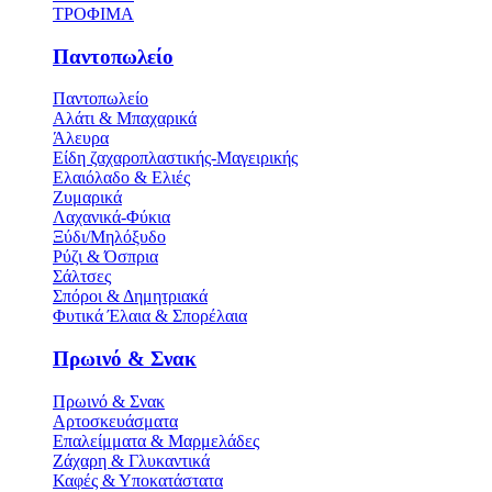
ΤΡΟΦΙΜΑ
Παντοπωλείο
Παντοπωλείο
Αλάτι & Μπαχαρικά
Άλευρα
Είδη ζαχαροπλαστικής-Μαγειρικής
Ελαιόλαδο & Ελιές
Ζυμαρικά
Λαχανικά-Φύκια
Ξύδι/Μηλόξυδο
Ρύζι & Όσπρια
Σάλτσες
Σπόροι & Δημητριακά
Φυτικά Έλαια & Σπορέλαια
Πρωινό & Σνακ
Πρωινό & Σνακ
Αρτοσκευάσματα
Επαλείμματα & Μαρμελάδες
Ζάχαρη & Γλυκαντικά
Καφές & Υποκατάστατα