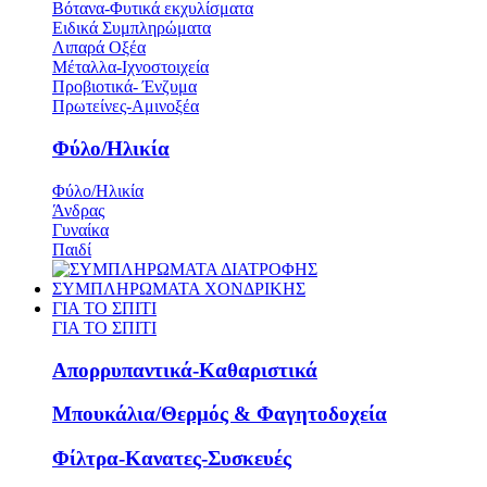
Βότανα-Φυτικά εκχυλίσματα
Ειδικά Συμπληρώματα
Λιπαρά Οξέα
Μέταλλα-Ιχνοστοιχεία
Προβιοτικά- Ένζυμα
Πρωτείνες-Αμινοξέα
Φύλο/Ηλικία
Φύλο/Ηλικία
Άνδρας
Γυναίκα
Παιδί
ΣΥΜΠΛΗΡΩΜΑΤΑ ΧΟΝΔΡΙΚΗΣ
ΓΙΑ ΤΟ ΣΠΙΤΙ
ΓΙΑ ΤΟ ΣΠΙΤΙ
Απορρυπαντικά-Καθαριστικά
Μπουκάλια/Θερμός & Φαγητοδοχεία
Φίλτρα-Κανατες-Συσκευές