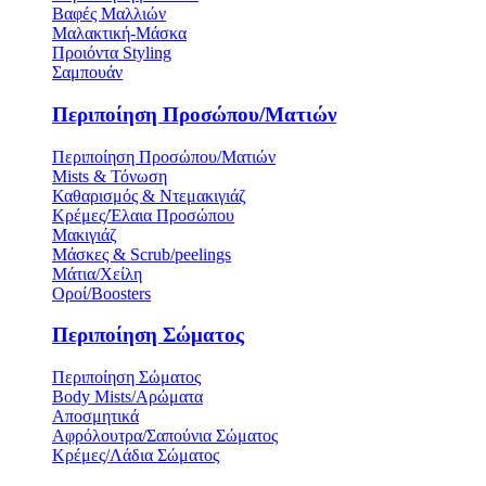
Βαφές Μαλλιών
Μαλακτική-Μάσκα
Προιόντα Styling
Σαμπουάν
Περιποίηση Προσώπου/Ματιών
Περιποίηση Προσώπου/Ματιών
Mists & Τόνωση
Καθαρισμός & Ντεμακιγιάζ
Κρέμες/Έλαια Προσώπου
Μακιγιάζ
Μάσκες & Scrub/peelings
Μάτια/Χείλη
Οροί/Boosters
Περιποίηση Σώματος
Περιποίηση Σώματος
Body Mists/Αρώματα
Αποσμητικά
Αφρόλουτρα/Σαπούνια Σώματος
Κρέμες/Λάδια Σώματος