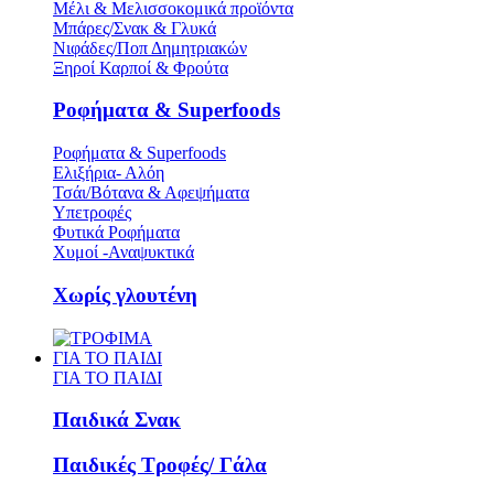
Μέλι & Μελισσοκομικά προϊόντα
Μπάρες/Σνακ & Γλυκά
Νιφάδες/Ποπ Δημητριακών
Ξηροί Καρποί & Φρούτα
Ροφήματα & Superfoods
Ροφήματα & Superfoods
Ελιξήρια- Αλόη
Τσάι/Βότανα & Αφεψήματα
Υπετροφές
Φυτικά Ροφήματα
Χυμοί -Αναψυκτικά
Χωρίς γλουτένη
ΓΙΑ ΤΟ ΠΑΙΔΙ
ΓΙΑ ΤΟ ΠΑΙΔΙ
Παιδικά Σνακ
Παιδικές Τροφές/ Γάλα