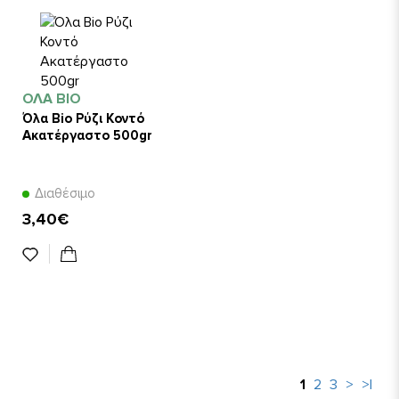
ΌΛΑ BIO
Όλα Bio Ρύζι Κοντό
Ακατέργαστο 500gr
Διαθέσιμο
3,40€
1
2
3
>
>|