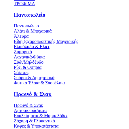
ΤΡΟΦΙΜΑ
Παντοπωλείο
Παντοπωλείο
Αλάτι & Μπαχαρικά
Άλευρα
Είδη ζαχαροπλαστικής-Μαγειρικής
Ελαιόλαδο & Ελιές
Ζυμαρικά
Λαχανικά-Φύκια
Ξύδι/Μηλόξυδο
Ρύζι & Όσπρια
Σάλτσες
Σπόροι & Δημητριακά
Φυτικά Έλαια & Σπορέλαια
Πρωινό & Σνακ
Πρωινό & Σνακ
Αρτοσκευάσματα
Επαλείμματα & Μαρμελάδες
Ζάχαρη & Γλυκαντικά
Καφές & Υποκατάστατα