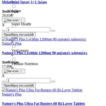
0
Melatonini Spray 1+1 Δώρο
Solgar
Διαθέσιμο
0
29,65€
Super Health
X
0
Προσθήκη στο καλάθι
Usn
0
Nature's Plus
VioGenesis
Nature's Plus Lecithin 1200mg 90 μαλακές κάψουλες
0
Διαθέσιμο
Viridian Nutrition
17,89€
0
X
Προσθήκη στο καλάθι
Nature's Plus
Nature's Plus Ultra Fat Busters 60 Bi-Layer Tablets