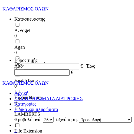
ΚΑΘΑΡΙΣΜΟΣ ΟΛΩΝ
Κατασκευαστής
A.Vogel
0
Agan
0
Εύρος τιμής
Doctor's Formulas
Από
€
Έως
0
€
HealthTrade
ΚΑΘΑΡΙΣΜΟΣ ΟΛΩΝ
0
Αρχική
Higher Nature
ΣΥΜΠΛΗΡΩΜΑΤΑ ΔΙΑΤΡΟΦΗΣ
0
Κατηγορίες
Ειδικά Συμπληρώματα
LAMBERTS
0
Προβολή ανά:
Ταξινόμηση:
1
2
Life Extension