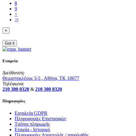
8
9
>
>|
×
Got it
Εταιρεία
Διεύθυνση:
Θεμιστοκλέους 3-5 , Αθήνα, ΤΚ 10677
Τηλέφωνα:
210 380 0320
&
210 380 8320
Πληροφορίες
Εργαλεία GDPR
Πληροφορίες Επιστροφών
Τρόποι πληρωμής
Εταιρία - Ιστορικό
Πληροφορίες Αποστολής / παραλαβής