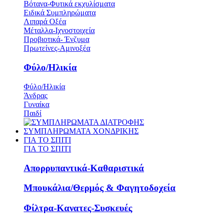
Βότανα-Φυτικά εκχυλίσματα
Ειδικά Συμπληρώματα
Λιπαρά Οξέα
Μέταλλα-Ιχνοστοιχεία
Προβιοτικά- Ένζυμα
Πρωτείνες-Αμινοξέα
Φύλο/Ηλικία
Φύλο/Ηλικία
Άνδρας
Γυναίκα
Παιδί
ΣΥΜΠΛΗΡΩΜΑΤΑ ΧΟΝΔΡΙΚΗΣ
ΓΙΑ ΤΟ ΣΠΙΤΙ
ΓΙΑ ΤΟ ΣΠΙΤΙ
Απορρυπαντικά-Καθαριστικά
Μπουκάλια/Θερμός & Φαγητοδοχεία
Φίλτρα-Κανατες-Συσκευές