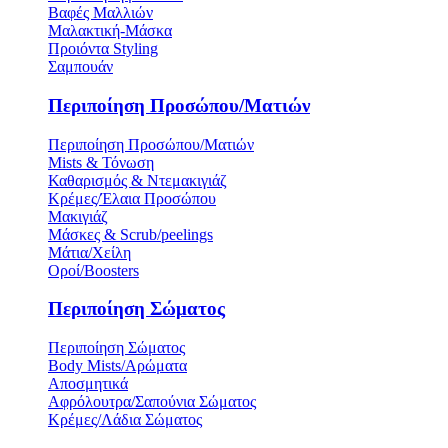
Βαφές Μαλλιών
Μαλακτική-Μάσκα
Προιόντα Styling
Σαμπουάν
Περιποίηση Προσώπου/Ματιών
Περιποίηση Προσώπου/Ματιών
Mists & Τόνωση
Καθαρισμός & Ντεμακιγιάζ
Κρέμες/Έλαια Προσώπου
Μακιγιάζ
Μάσκες & Scrub/peelings
Μάτια/Χείλη
Οροί/Boosters
Περιποίηση Σώματος
Περιποίηση Σώματος
Body Mists/Αρώματα
Αποσμητικά
Αφρόλουτρα/Σαπούνια Σώματος
Κρέμες/Λάδια Σώματος