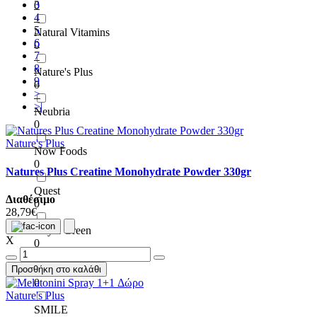
3
0
4
5
Natural Vitamins
6
0
7
8
Nature's Plus
9
0
>
>|
Neubria
0
Nature's Plus
Now Foods
0
Natures Plus Creatine Monohydrate Powder 330gr
Quest
Διαθέσιμο
0
28,79€
Royal Green
X
0
Προσθήκη στο καλάθι
Santiveri
0
Nature's Plus
SMILE