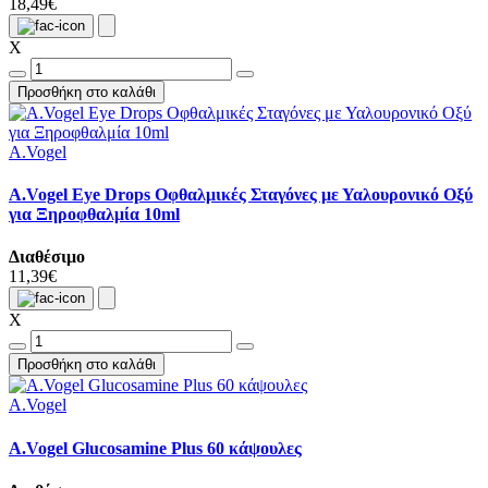
18,49€
X
Προσθήκη στο καλάθι
A.Vogel
A.Vogel Eye Drops Οφθαλμικές Σταγόνες με Υαλουρονικό Οξύ
για Ξηροφθαλμία 10ml
Διαθέσιμο
11,39€
X
Προσθήκη στο καλάθι
A.Vogel
A.Vogel Glucosamine Plus 60 κάψουλες