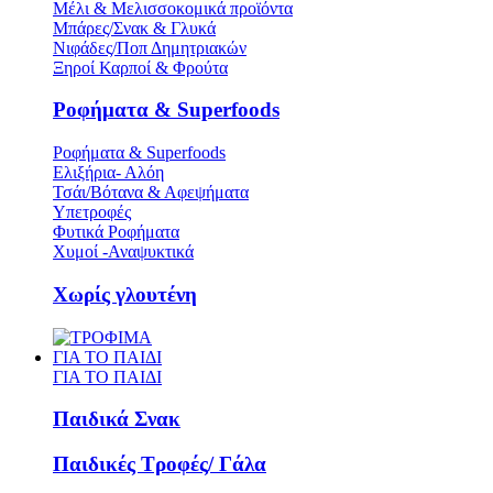
Μέλι & Μελισσοκομικά προϊόντα
Μπάρες/Σνακ & Γλυκά
Νιφάδες/Ποπ Δημητριακών
Ξηροί Καρποί & Φρούτα
Ροφήματα & Superfoods
Ροφήματα & Superfoods
Ελιξήρια- Αλόη
Τσάι/Βότανα & Αφεψήματα
Υπετροφές
Φυτικά Ροφήματα
Χυμοί -Αναψυκτικά
Χωρίς γλουτένη
ΓΙΑ ΤΟ ΠΑΙΔΙ
ΓΙΑ ΤΟ ΠΑΙΔΙ
Παιδικά Σνακ
Παιδικές Τροφές/ Γάλα