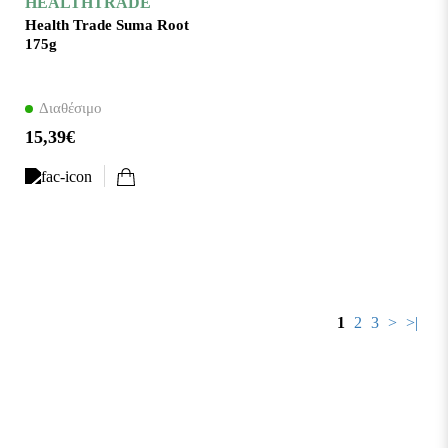
HEALTHTRADE
Health Trade Suma Root
175g
Διαθέσιμο
15,39€
1
2
3
>
>|