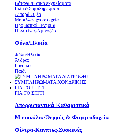
Βότανα-Φυτικά εκχυλίσματα
Ειδικά Συμπληρώματα
Λιπαρά Οξέα
Μέταλλα-Ιχνοστοιχεία
Προβιοτικά- Ένζυμα
Πρωτείνες-Αμινοξέα
Φύλο/Ηλικία
Φύλο/Ηλικία
Άνδρας
Γυναίκα
Παιδί
ΣΥΜΠΛΗΡΩΜΑΤΑ ΧΟΝΔΡΙΚΗΣ
ΓΙΑ ΤΟ ΣΠΙΤΙ
ΓΙΑ ΤΟ ΣΠΙΤΙ
Απορρυπαντικά-Καθαριστικά
Μπουκάλια/Θερμός & Φαγητοδοχεία
Φίλτρα-Κανατες-Συσκευές