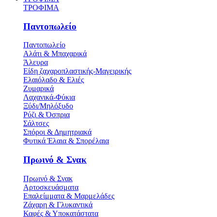
ΤΡΟΦΙΜΑ
Παντοπωλείο
Παντοπωλείο
Αλάτι & Μπαχαρικά
Άλευρα
Είδη ζαχαροπλαστικής-Μαγειρικής
Ελαιόλαδο & Ελιές
Ζυμαρικά
Λαχανικά-Φύκια
Ξύδι/Μηλόξυδο
Ρύζι & Όσπρια
Σάλτσες
Σπόροι & Δημητριακά
Φυτικά Έλαια & Σπορέλαια
Πρωινό & Σνακ
Πρωινό & Σνακ
Αρτοσκευάσματα
Επαλείμματα & Μαρμελάδες
Ζάχαρη & Γλυκαντικά
Καφές & Υποκατάστατα