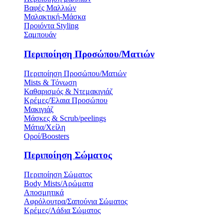
Βαφές Μαλλιών
Μαλακτική-Μάσκα
Προιόντα Styling
Σαμπουάν
Περιποίηση Προσώπου/Ματιών
Περιποίηση Προσώπου/Ματιών
Mists & Τόνωση
Καθαρισμός & Ντεμακιγιάζ
Κρέμες/Έλαια Προσώπου
Μακιγιάζ
Μάσκες & Scrub/peelings
Μάτια/Χείλη
Οροί/Boosters
Περιποίηση Σώματος
Περιποίηση Σώματος
Body Mists/Αρώματα
Αποσμητικά
Αφρόλουτρα/Σαπούνια Σώματος
Κρέμες/Λάδια Σώματος