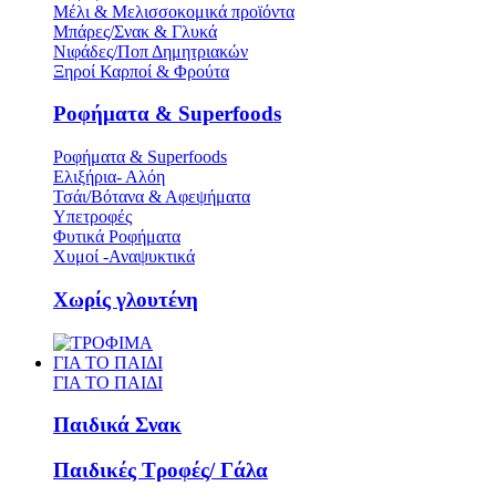
Μέλι & Μελισσοκομικά προϊόντα
Μπάρες/Σνακ & Γλυκά
Νιφάδες/Ποπ Δημητριακών
Ξηροί Καρποί & Φρούτα
Ροφήματα & Superfoods
Ροφήματα & Superfoods
Ελιξήρια- Αλόη
Τσάι/Βότανα & Αφεψήματα
Υπετροφές
Φυτικά Ροφήματα
Χυμοί -Αναψυκτικά
Χωρίς γλουτένη
ΓΙΑ ΤΟ ΠΑΙΔΙ
ΓΙΑ ΤΟ ΠΑΙΔΙ
Παιδικά Σνακ
Παιδικές Τροφές/ Γάλα