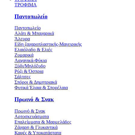
ΤΡΟΦΙΜΑ
Παντοπωλείο
Παντοπωλείο
Αλάτι & Μπαχαρικά
Άλευρα
Είδη ζαχαροπλαστικής-Μαγειρικής
Ελαιόλαδο & Ελιές
Ζυμαρικά
Λαχανικά-Φύκια
Ξύδι/Μηλόξυδο
Ρύζι & Όσπρια
Σάλτσες
Σπόροι & Δημητριακά
Φυτικά Έλαια & Σπορέλαια
Πρωινό & Σνακ
Πρωινό & Σνακ
Αρτοσκευάσματα
Επαλείμματα & Μαρμελάδες
Ζάχαρη & Γλυκαντικά
Καφές & Υποκατάστατα