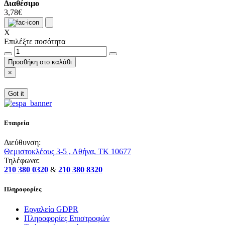
Διαθέσιμο
3,78€
X
Επιλέξτε ποσότητα
Προσθήκη στο καλάθι
×
Got it
Εταιρεία
Διεύθυνση:
Θεμιστοκλέους 3-5 , Αθήνα, ΤΚ 10677
Τηλέφωνα:
210 380 0320
&
210 380 8320
Πληροφορίες
Εργαλεία GDPR
Πληροφορίες Επιστροφών