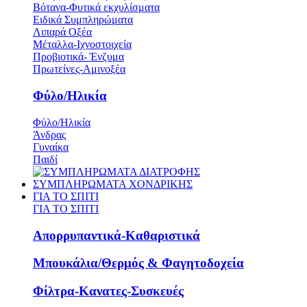
Βότανα-Φυτικά εκχυλίσματα
Ειδικά Συμπληρώματα
Λιπαρά Οξέα
Μέταλλα-Ιχνοστοιχεία
Προβιοτικά- Ένζυμα
Πρωτείνες-Αμινοξέα
Φύλο/Ηλικία
Φύλο/Ηλικία
Άνδρας
Γυναίκα
Παιδί
ΣΥΜΠΛΗΡΩΜΑΤΑ ΧΟΝΔΡΙΚΗΣ
ΓΙΑ ΤΟ ΣΠΙΤΙ
ΓΙΑ ΤΟ ΣΠΙΤΙ
Απορρυπαντικά-Καθαριστικά
Μπουκάλια/Θερμός & Φαγητοδοχεία
Φίλτρα-Κανατες-Συσκευές