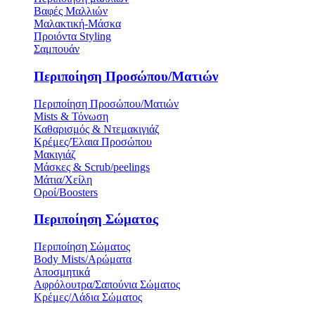
Βαφές Μαλλιών
Μαλακτική-Μάσκα
Προιόντα Styling
Σαμπουάν
Περιποίηση Προσώπου/Ματιών
Περιποίηση Προσώπου/Ματιών
Mists & Τόνωση
Καθαρισμός & Ντεμακιγιάζ
Κρέμες/Έλαια Προσώπου
Μακιγιάζ
Μάσκες & Scrub/peelings
Μάτια/Χείλη
Οροί/Boosters
Περιποίηση Σώματος
Περιποίηση Σώματος
Body Mists/Αρώματα
Αποσμητικά
Αφρόλουτρα/Σαπούνια Σώματος
Κρέμες/Λάδια Σώματος