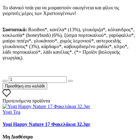
Το ιδανικό τσάι για να μοιραστούν οικογένεια και φίλοι τις
γιορτινές μέρες των Χριστουγέννων!
Συστατικά:
Rooibos*, κανέλα* (13%), γλυκόριζα*, κόλιανδρος*,
κυκλωπία* (honeybush) (6%), ξύσμα πορτοκαλιού*, γαρύφαλλο*,
μαύρο πιπέρι*, γλυκάνισο*, χυμός λεμονιού*, αστεροειδής
γλυκάνισος* (3%), κάρδαμο*, καβουρδισμένο ραδίκι*, κίτρο*,
λάδι πορτοκαλιού*, λάδι κανέλας*. (*= Προϊόν βιολογικής
γεωργίας).
Προσθήκη στο καλάθι
Προτεινόμενα προϊόντα
Yogi Tea
Yogi Happy Nature 17 Φακελάκια 32.3gr
Μη Διαθέσιμο