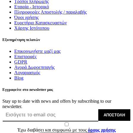
Τρόποι πληρωμής
Εταιρία - Ιστορικό
Πληροφορίες Αποστολής / παραλαβής
Όροι χρήσης
Ευρετήριο Κατασκευαστών
Χάρτης Ιστότοπου
Εξυπηρέτηση πελατών
Επικοινωνήστε μαζί μας
Επιστροφές
GDPR
Αγορά Δωροεπιταγής
Λογαριασμός
Blog
Εγγραφείτε στο newsletter μας
Stay up to date with news and offers by subscribing to our
newsletter.
ΑΠΟΣΤΟΛΉ
Έχω διαβάσει και συμφωνώ με τους
όρους χρήσης