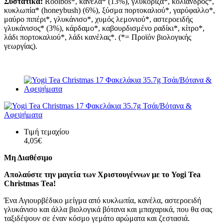
Συστατικά:
Rooibos*, κανέλα* (13%), γλυκόριζα*, κόλιανδρος*,
κυκλωπία* (honeybush) (6%), ξύσμα πορτοκαλιού*, γαρύφαλλο*,
μαύρο πιπέρι*, γλυκάνισο*, χυμός λεμονιού*, αστεροειδής
γλυκάνισος* (3%), κάρδαμο*, καβουρδισμένο ραδίκι*, κίτρο*,
λάδι πορτοκαλιού*, λάδι κανέλας*. (*= Προϊόν βιολογικής
γεωργίας).
Τιμή τεμαχίου
4,05€
Μη Διαθέσιμο
Απολαύστε την μαγεία των Χριστουγέννων με το Yogi Tea
Christmas Tea!
Ένα Αγιουρβέδικο μείγμα από κυκλωπία, κανέλα, αστεροειδή
γλυκάνισο και άλλα βιολογικά βότανα και μπαχαρικά, που θα σας
ταξιδέψουν σε έναν κόσμο γεμάτο αρώματα και ζεστασιά.