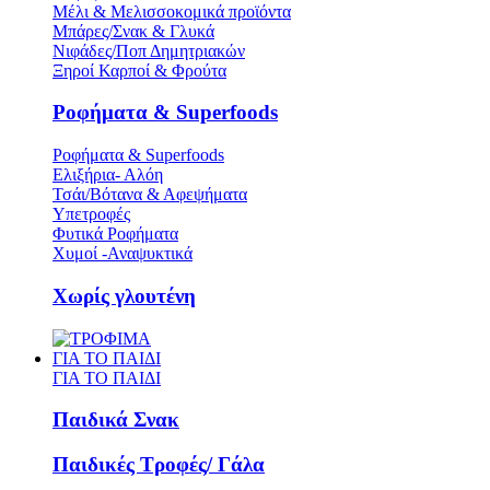
Μέλι & Μελισσοκομικά προϊόντα
Μπάρες/Σνακ & Γλυκά
Νιφάδες/Ποπ Δημητριακών
Ξηροί Καρποί & Φρούτα
Ροφήματα & Superfoods
Ροφήματα & Superfoods
Ελιξήρια- Αλόη
Τσάι/Βότανα & Αφεψήματα
Υπετροφές
Φυτικά Ροφήματα
Χυμοί -Αναψυκτικά
Χωρίς γλουτένη
ΓΙΑ ΤΟ ΠΑΙΔΙ
ΓΙΑ ΤΟ ΠΑΙΔΙ
Παιδικά Σνακ
Παιδικές Τροφές/ Γάλα