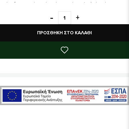
πιπέρι εξισορροπούν αυτό το νόστιμο μείγμα.  Απολαύστε ένα 
φλιτζάνι κατά τη διάρκεια του γεύματος ή 
μετά.                                                      
Προτείνεται για : Χώνεψη, δυσπεψία, γαστρίτιδα.
ΠΡΟΣΘΉΚΗ ΣΤΟ ΚΑΛΆΘΙ
Συστατικά: Κάρδαμο* (17%), μάραθος* (17%), κόλιανδρος*, βύνη 
κριθαριού*, γλυκόριζα* (13%), μέντα* (9%), τζίντζερ* (6%), κανέλα*, 
μαύρο πιπέρι*, γαρύφαλλο*. (*= Προϊόν βιολογικής γεωργίας).