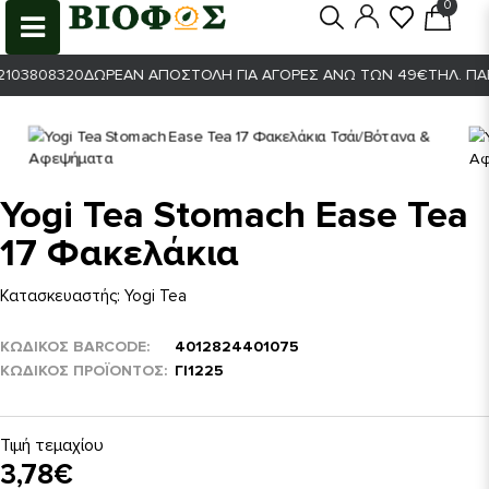
0
0
03808320
ΔΩΡΕΆΝ ΑΠΟΣΤΟΛΉ ΓΙΑ ΑΓΟΡΈΣ ΆΝΩ ΤΩΝ 49€
ΤΗΛ. ΠΑΡΑ
Yogi Tea Stomach Ease Tea
17 Φακελάκια
Κατασκευαστής:
Yogi Tea
ΚΩΔΙΚΟΣ BARCODE
4012824401075
ΚΩΔΙΚΌΣ ΠΡΟΪΌΝΤΟΣ
ΓΙ1225
Τιμή τεμαχίου
3,78€