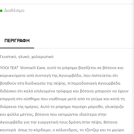
Διαθέσιμο
ΠΕΡΙΓΡΑΦΉ
Γευστικό, γλυκό, χαλαρωτικό
YOGI TEA® Stomach Ease, αυτό το ρόφημα βασίζεται σε βότανα και 
καρυκεύματα από συνταγή της Αγιουρβέδα, που πιστεύεται ότι 
βοηθούν στη διαδικασία της πέψης. Η παραδοσιακή Αγιουρβέδα 
διδάσκει ότι καλά επιλεγμένα τρόφιμα και βότανα μπορούν να έχουν 
επιρροή στο αίσθημα που νιώθουμε μετά από το γεύμα και κατά τη 
διάρκεια της ημέρας. Αυτό το ρόφημα περιέχει μάραθο, γλυκόριζα 
και φύλλα μέντας, βότανα που εκτιμώνται ιδιαίτερα στην 
Αγιουρβέδα για την ευεργετική τους δράση στην πέψη. Βότανα 
καυτερά  όπως το κάρδαμο, ο κόλιανδρος, το τζίντζερ και το μαύρο 