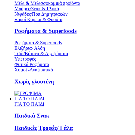
Μέλι & Μελισσοκομικά προϊόντα
Μπάρες/Σνακ & Γλυκά
Νιφάδες/Ποπ Δημητριακών
Ξηροί Καρποί & Φρούτα
Ροφήματα & Superfoods
Ροφήματα & Superfoods
Ελιξήρια- Αλόη
Τσάι/Βότανα & Αφεψήματα
Υπετροφές
Φυτικά Ροφήματα
Χυμοί -Αναψυκτικά
Χωρίς γλουτένη
ΓΙΑ ΤΟ ΠΑΙΔΙ
ΓΙΑ ΤΟ ΠΑΙΔΙ
Παιδικά Σνακ
Παιδικές Τροφές/ Γάλα