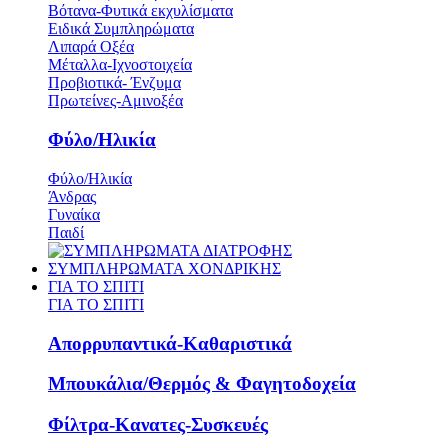
Βότανα-Φυτικά εκχυλίσματα
Ειδικά Συμπληρώματα
Λιπαρά Οξέα
Μέταλλα-Ιχνοστοιχεία
Προβιοτικά- Ένζυμα
Πρωτείνες-Αμινοξέα
Φύλο/Ηλικία
Φύλο/Ηλικία
Άνδρας
Γυναίκα
Παιδί
ΣΥΜΠΛΗΡΩΜΑΤΑ ΧΟΝΔΡΙΚΗΣ
ΓΙΑ ΤΟ ΣΠΙΤΙ
ΓΙΑ ΤΟ ΣΠΙΤΙ
Απορρυπαντικά-Καθαριστικά
Μπουκάλια/Θερμός & Φαγητοδοχεία
Φίλτρα-Κανατες-Συσκευές