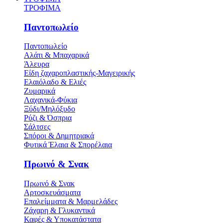
ΤΡΟΦΙΜΑ
Παντοπωλείο
Παντοπωλείο
Αλάτι & Μπαχαρικά
Άλευρα
Είδη ζαχαροπλαστικής-Μαγειρικής
Ελαιόλαδο & Ελιές
Ζυμαρικά
Λαχανικά-Φύκια
Ξύδι/Μηλόξυδο
Ρύζι & Όσπρια
Σάλτσες
Σπόροι & Δημητριακά
Φυτικά Έλαια & Σπορέλαια
Πρωινό & Σνακ
Πρωινό & Σνακ
Αρτοσκευάσματα
Επαλείμματα & Μαρμελάδες
Ζάχαρη & Γλυκαντικά
Καφές & Υποκατάστατα