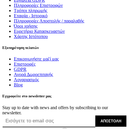
Εργαλεία GDPR
Πληροφορίες Επιστροφών
Τρόποι πληρωμής
Εταιρία - Ιστορικό
Πληροφορίες Αποστολής / παραλαβής
Όροι χρήσης
Ευρετήριο Κατασκευαστών
Χάρτης Ιστότοπου
Εξυπηρέτηση πελατών
Επικοινωνήστε μαζί μας
Επιστροφές
GDPR
Αγορά Δωροεπιταγής
Λογαριασμός
Blog
Εγγραφείτε στο newsletter μας
Stay up to date with news and offers by subscribing to our
newsletter.
ΑΠΟΣΤΟΛΉ