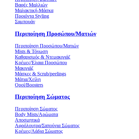
Βαφές Μαλλιών
Μαλακτική-Μάσκα
Προιόντα Styling
Σαμπουάν
Περιποίηση Προσώπου/Ματιών
Περιποίηση Προσώπου/Ματιών
Mists & Τόνωση
Καθαρισμός & Ντεμακιγιάζ
Κρέμες/Έλαια Προσώπου
Μακιγιάζ
Μάσκες & Scrub/peelings
Μάτια/Χείλη
Οροί/Boosters
Περιποίηση Σώματος
Περιποίηση Σώματος
Body Mists/Αρώματα
Αποσμητικά
Αφρόλουτρα/Σαπούνια Σώματος
Κρέμες/Λάδια Σώματος