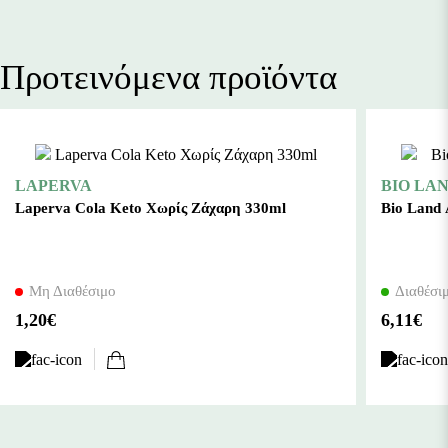
PUNICA GRANATUM (POMEGRANATE) SEED OIL,
TOCOPHEROL (VITAMIN E), LAVANDULA ANGUSTIFOLIA
Προτεινόμενα προϊόντα
(LAVANDER) OIL, ORIGANUM MAJORANA LEAF OIL,
CANAGA ODORATA (YLANG -YLANG) OIL, VALERIANA
OFFICINALIS ROOT OIL
LAPERVA
BIO LA
Laperva Cola Keto Χωρίς Ζάχαρη 330ml
Bio Land 
Μη Διαθέσιμο
Διαθέσι
1,20€
6,11€