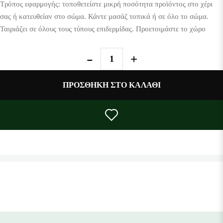
Τρόπος εφαρμογής: τοποθετείστε μικρή ποσότητα προϊόντος στο χέρι
σας ή κατευθείαν στο σώμα. Κάντε μασάζ τοπικά ή σε όλο το σώμα.
Ταιριάζει σε όλους τους τύπους επιδερμίδας. Προετοιμάστε το χώρο
σας πριν από το μασάζ, χαμηλώνοντας το φωτισμό και μειώνοντας
τους θορύβους. Σας προτείνουμε να αφήσετε το λάδι να απορροφηθεί
πλήρως - αποφύγετε να το ξεπλύνετε με νερό για 3-6 ώρες. Για
καλύτερα αποτελέσματα χρησιμοποιήστε το προϊόν τουλάχιστον 1-2
ΠΡΟΣΘΉΚΗ ΣΤΟ ΚΑΛΆΘΙ
φορές την εβδομάδα. Μπορείτε να χρησιμοποιήσετε το Relaxing oil
και ως Bath Oil, βάζοντας μικρή ποσότητα μέσα στο νερό της
μπανιέρας.
Προφυλάξεις: Αποφύγετε την περιοχή των ματιών. Για εξωτερική
χρήση μόνο, μην το καταπίνετε. Κρατείστε το προϊόν μακριά από
παιδιά και ζώα
.
ΣΥΣΤΑΤΙΚΑ
:
PRUNUS AMYGDALUS DULCIS (SWEET
ALMOND) OIL *, HYPERICUM PERFORATUM
FLOWER/LEAF/STEM EXTRACT, PASSIFLORA INCARNATA
FRUIT EXTRACT, OLEA EUROPAEA (OLIVE) FRUIT OIL *,