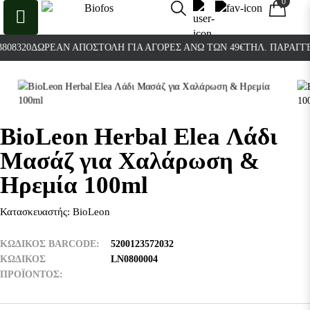
0
0
8320
ΔΩΡΕΆΝ ΑΠΟΣΤΟΛΉ ΓΙΑ ΑΓΟΡΈΣ ΆΝΩ ΤΩΝ 49€
ΤΗΛ. ΠΑΡΑΓΓΕΛΊΕ
BioLeon Herbal Elea Λάδι
Μασάζ για Χαλάρωση &
Ηρεμία 100ml
Κατασκευαστής:
BioLeon
ΚΩΔΙΚΟΣ BARCODE
5200123572032
ΚΩΔΙΚΌΣ
LN0800004
ΠΡΟΪΌΝΤΟΣ