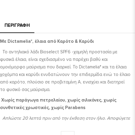
ΠΕΡΙΓΡΑΦΉ
Με Dictamelia*, έλαια από Καρότο & Καρύδι
Το αντηλιακό λάδι Bioselect SPF6 -χαμηλή προστασία με
φυσικά έλαια, είναι σχεδιασμένο να παρέχει βαθύ και
ομοιόμορφο μαύρισμα που διαρκεί. Το Dictamelia* και τα έλαια
χοχόμπα και καρύδι ενυδατώνουν την επιδερμίδα ενώ το έλαιο
από καρότο, πλούσιο σε προβιταμίνη Α, ενισχύει και διατηρεί
το φυσικό σας μαύρισμα.
Χωρίς παράγωγα πετρελαίου, χωρίς σιλικόνες, χωρίς
συνθετικές χρωστικές, χωρίς Parabens
Απλώστε 20 λεπτά πριν από την έκθεση στον ήλιο. Αποφύγετε
την επαφή με τα μάτια. Επαναλάβατε τη χρήση συχνά για να
διατηρείτε την προστασία, ιδιαίτερα μετά από εφίδρωση,