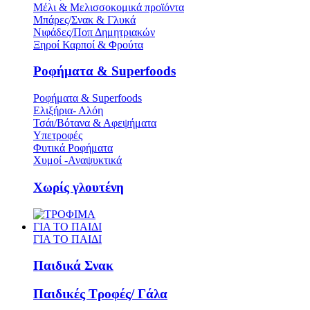
Μέλι & Μελισσοκομικά προϊόντα
Μπάρες/Σνακ & Γλυκά
Νιφάδες/Ποπ Δημητριακών
Ξηροί Καρποί & Φρούτα
Ροφήματα & Superfoods
Ροφήματα & Superfoods
Ελιξήρια- Αλόη
Τσάι/Βότανα & Αφεψήματα
Υπετροφές
Φυτικά Ροφήματα
Χυμοί -Αναψυκτικά
Χωρίς γλουτένη
ΓΙΑ ΤΟ ΠΑΙΔΙ
ΓΙΑ ΤΟ ΠΑΙΔΙ
Παιδικά Σνακ
Παιδικές Τροφές/ Γάλα