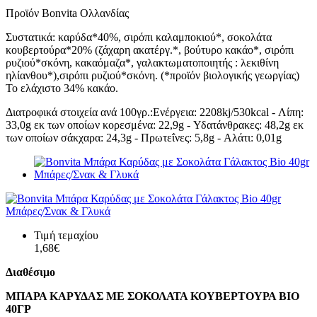
Προϊόν Bonvita Oλλανδίας
Συστατικά: καρύδα*40%, σιρόπι καλαμποκιού*, σοκολάτα
κουβερτούρα*20% (ζάχαρη ακατέργ.*, βούτυρο κακάο*, σιρόπι
ρυζιού*σκόνη, κακαόμαζα*, γαλακτωματοποιητής : λεκιθίνη
ηλίανθου*),σιρόπι ρυζιού*σκόνη. (*προϊόν βιολογικής γεωργίας)
Το ελάχιστο 34% κακάο.
Διατροφικά στοιχεία ανά 100γρ.:Ενέργεια: 2208kj/530kcal - Λίπη:
33,0g εκ των οποίων κορεσμένα: 22,9g - Υδατάνθρακες: 48,2g εκ
των οποίων σάκχαρα: 24,3g - Πρωτεΐνες: 5,8g - Αλάτι: 0,01g
Τιμή τεμαχίου
1,68€
Διαθέσιμο
ΜΠΑΡΑ ΚΑΡΥΔΑΣ ΜΕ ΣΟΚΟΛΑΤΑ ΚΟΥΒΕΡΤΟΥΡΑ ΒΙΟ
40ΓΡ