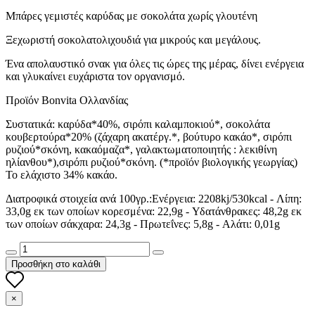
Μπάρες γεμιστές καρύδας με σοκολάτα χωρίς γλουτένη
Ξεχωριστή σοκολατολιχουδιά για μικρούς και μεγάλους.
Ένα απολαυστικό σνακ για όλες τις ώρες της μέρας, δίνει ενέργεια
και γλυκαίνει ευχάριστα τον οργανισμό.
Προϊόν Bonvita Oλλανδίας
Συστατικά: καρύδα*40%, σιρόπι καλαμποκιού*, σοκολάτα
κουβερτούρα*20% (ζάχαρη ακατέργ.*, βούτυρο κακάο*, σιρόπι
ρυζιού*σκόνη, κακαόμαζα*, γαλακτωματοποιητής : λεκιθίνη
ηλίανθου*),σιρόπι ρυζιού*σκόνη. (*προϊόν βιολογικής γεωργίας)
Το ελάχιστο 34% κακάο.
Διατροφικά στοιχεία ανά 100γρ.:Ενέργεια: 2208kj/530kcal - Λίπη:
33,0g εκ των οποίων κορεσμένα: 22,9g - Υδατάνθρακες: 48,2g εκ
των οποίων σάκχαρα: 24,3g - Πρωτεΐνες: 5,8g - Αλάτι: 0,01g
Προσθήκη στο καλάθι
×