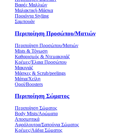
Βαφές Μαλλιών
Μαλακτική-Μάσκα
Προιόντα Styling
Σαμπουάν
Περιποίηση Προσώπου/Ματιών
Περιποίηση Προσώπου/Ματιών
Mists & Τόνωση
Καθαρισμός & Ντεμακιγιάζ
Κρέμες/Έλαια Προσώπου
Μακιγιάζ
Μάσκες & Scrub/peelings
Μάτια/Χείλη
Οροί/Boosters
Περιποίηση Σώματος
Περιποίηση Σώματος
Body Mists/Αρώματα
Αποσμητικά
Αφρόλουτρα/Σαπούνια Σώματος
Κρέμες/Λάδια Σώματος