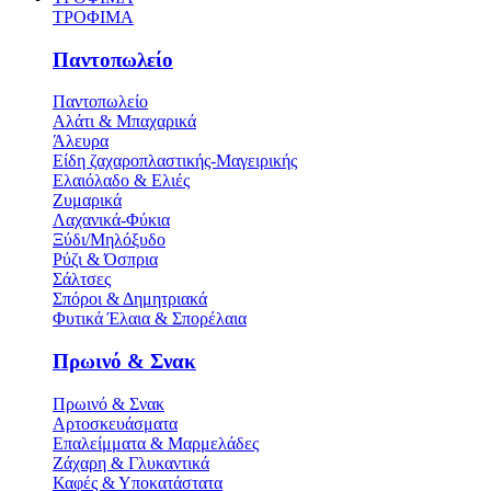
ΤΡΟΦΙΜΑ
Παντοπωλείο
Παντοπωλείο
Αλάτι & Μπαχαρικά
Άλευρα
Είδη ζαχαροπλαστικής-Μαγειρικής
Ελαιόλαδο & Ελιές
Ζυμαρικά
Λαχανικά-Φύκια
Ξύδι/Μηλόξυδο
Ρύζι & Όσπρια
Σάλτσες
Σπόροι & Δημητριακά
Φυτικά Έλαια & Σπορέλαια
Πρωινό & Σνακ
Πρωινό & Σνακ
Αρτοσκευάσματα
Επαλείμματα & Μαρμελάδες
Ζάχαρη & Γλυκαντικά
Καφές & Υποκατάστατα