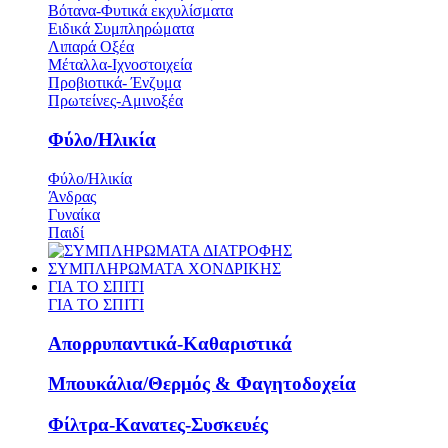
Βότανα-Φυτικά εκχυλίσματα
Ειδικά Συμπληρώματα
Λιπαρά Οξέα
Μέταλλα-Ιχνοστοιχεία
Προβιοτικά- Ένζυμα
Πρωτείνες-Αμινοξέα
Φύλο/Ηλικία
Φύλο/Ηλικία
Άνδρας
Γυναίκα
Παιδί
ΣΥΜΠΛΗΡΩΜΑΤΑ ΧΟΝΔΡΙΚΗΣ
ΓΙΑ ΤΟ ΣΠΙΤΙ
ΓΙΑ ΤΟ ΣΠΙΤΙ
Απορρυπαντικά-Καθαριστικά
Μπουκάλια/Θερμός & Φαγητοδοχεία
Φίλτρα-Κανατες-Συσκευές