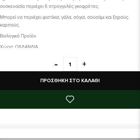
συσκευασία περιέχει 6 στρογγυλές γκοφρέτες.
Μπορεί να περιέχει φιστίκια, γάλα, σόγια, σουσάμι και ξηρούς
καρπούς.
Βιολογικό Προϊόν
Χώρα: ΟΛΛΑΝΔΙΑ
Συστατικά: 50% σοκολάτα γάλακτος | ρυζιού* ( ακατέργαστη
ζάχαρη*, βούτυρο κακάο*, σιρόπι ρυζιού σε σκόνη* ,
κακαόμαζα*, γαλακτωματοποιητής: λεκιθίνη ηλίανθου* ) ρύζι
ΠΡΟΣΘΉΚΗ ΣΤΟ ΚΑΛΆΘΙ
αναποφλοίωτο* (50%). Περιέχει τουλάχιστον 34% κακάο.
(*=Προϊόν βιολογικής γεωργίας).
Διατροφικά στοιχεία ανά 100γρ.: Ενέργεια: 1940
kj
/ 462
kcal
-
Λίπη: 17,6
g
εκ των οποίων κορεσμένα: 10,4
g
- Υδατάνθρακες:
69,6
g
εκ των οποίων σάκχαρα: 24,0
g
- Πρωτεΐνες: 4.9
g
-
Αλάτι: 0,02
g