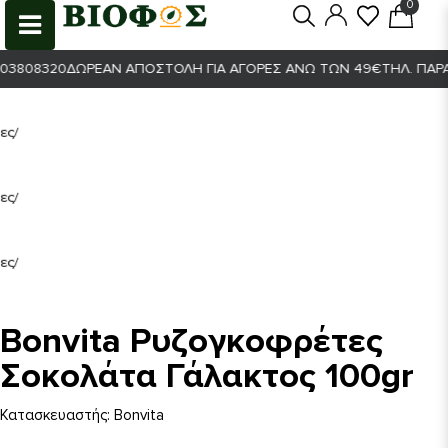
0
0
3808320
ΔΩΡΕΆΝ ΑΠΟΣΤΟΛΉ ΓΙΑ ΑΓΟΡΈΣ ΆΝΩ ΤΩΝ 49€
ΤΗΛ. ΠΑΡΑΓ
Bonvita Ρυζογκοφρέτες
Σοκολάτα Γάλακτος 100gr
Κατασκευαστής:
Bonvita