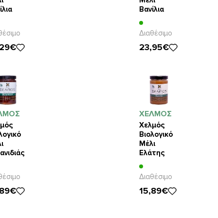
ίλια
Βανίλια
της
Ελάτης
0gr
800gr
θέσιμο
Διαθέσιμο
,29€
23,95€
ΛΜΟΣ
ΧΕΛΜΟΣ
μός
Χελμός
λογικό
Βιολογικό
ι
Μέλι
ανιδιάς
Ελάτης
0gr
800gr
θέσιμο
Διαθέσιμο
,89€
15,89€