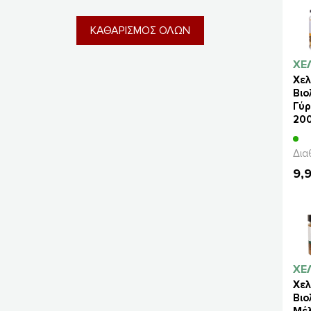
ΚΑΘΑΡΙΣΜΟΣ ΟΛΩΝ
ΧΕ
Χελ
Βιο
Γύ
20
Δια
9,
ΧΕ
Χελ
Βιο
Μέλ