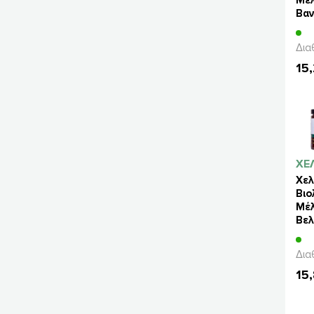
Βαν
Ελά
45
Δια
15
ΧΕ
Χελ
Βιο
Μέλ
Βελ
80
Δια
15