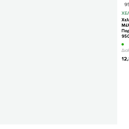
ΧΕ
Χελ
Μέλ
Πορ
95
Δια
12