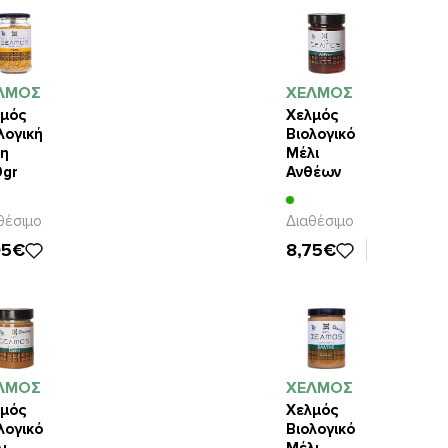
ΛΜΟΣ
ΧΕΛΜΟΣ
μός
Χελμός
λογική
Βιολογικό
ρη
Μέλι
0gr
Ανθέων
480gr
θέσιμο
Διαθέσιμο
95€
8,75€
ΛΜΟΣ
ΧΕΛΜΟΣ
μός
Χελμός
λογικό
Βιολογικό
ι
Μέλι