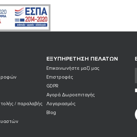
Σ
ΕΞΥΠΗΡΈΤΗΣΗ ΠΕΛΑΤΏΝ
Επικοινωνήστε μαζί μας
στροφών
Επιστροφές
GDPR
Αγορά Δωροεπιταγής
τολής / παραλαβής
Λογαριασμός
Blog
ευαστών