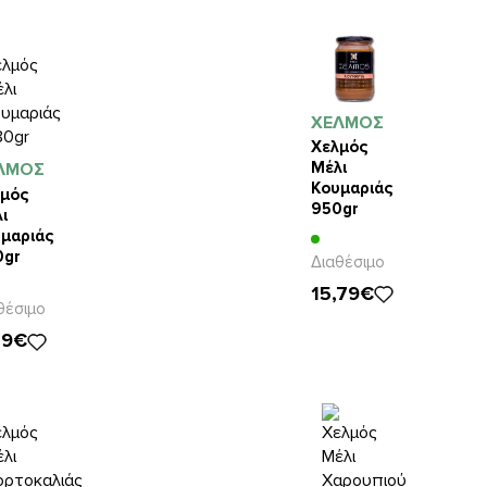
ΧΕΛΜΟΣ
Χελμός
Μέλι
ΛΜΟΣ
Κουμαριάς
μός
950gr
ι
μαριάς
0gr
Διαθέσιμο
15,79€
θέσιμο
29€