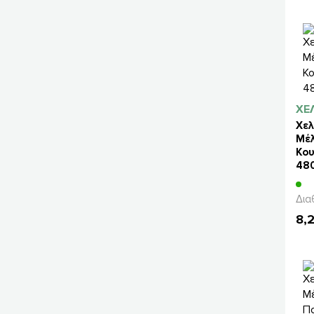
ΧΕ
Χελ
Μέλ
Κου
48
Δια
8,