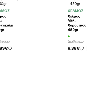
ΛΜΟΣ
ΧΕΛΜΟΣ
μός
Χελμός
ι
Μέλι
τοκαλιάς
Χαρουπιού
0gr
480gr
θέσιμο
Διαθέσιμο
,89€
8,38€