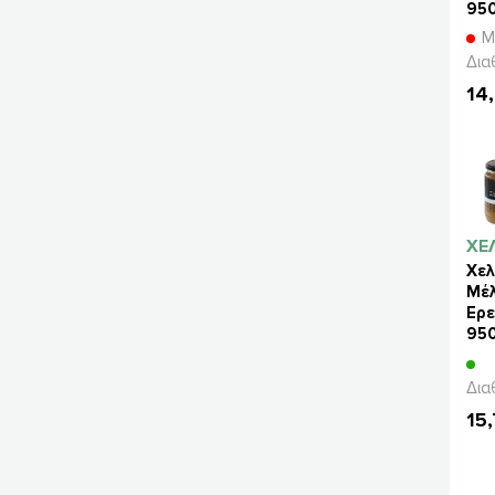
95
Μ
Δια
14
ΧΕ
Χελ
Μέλ
Ερε
95
Δια
15