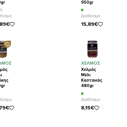
0gr
950gr
η
θέσιμο
Διαθέσιμο
,89€
15,89€
ΛΜΟΣ
ΧΕΛΜΟΣ
μός
Χελμός
ι
Μέλι
ίκης
Καστανιάς
0gr
480gr
θέσιμο
Διαθέσιμο
,79€
8,15€