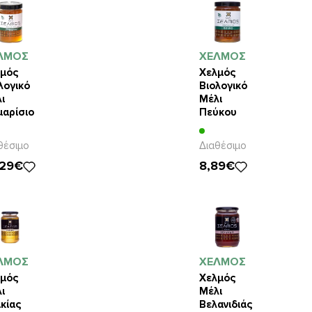
ΛΜΟΣ
ΧΕΛΜΟΣ
μός
Χελμός
λογικό
Βιολογικό
ι
Μέλι
αρίσιο
Πεύκου
0gr
480gr
θέσιμο
Διαθέσιμο
,29€
8,89€
ΛΜΟΣ
ΧΕΛΜΟΣ
μός
Χελμός
ι
Μέλι
κίας
Βελανιδιάς