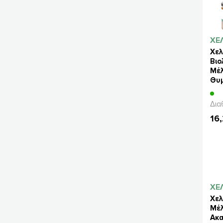
ΧΕ
Χελ
Βιο
Μέλ
Θυμ
80
Δια
16
ΧΕ
Χελ
Μέλ
Ακα