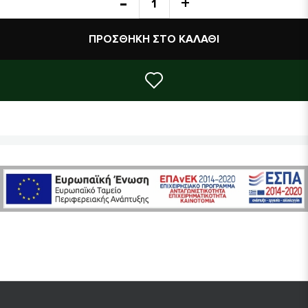
σπόροι μουστάρδας*, ξύδι μπράντι, θαλα
προϊόν βιολογικής γεωργίας)
ΠΡΟΣΘΉΚΗ ΣΤΟ ΚΑΛΆΘΙ
Διατροφικά στοιχεία
Ενέργεια: 3120 kJ / 758 kcal – Λίπη: 8
ανά 100γρ.
των οποίων σάκχαρα: 2g - Πρωτεΐνες: 1,