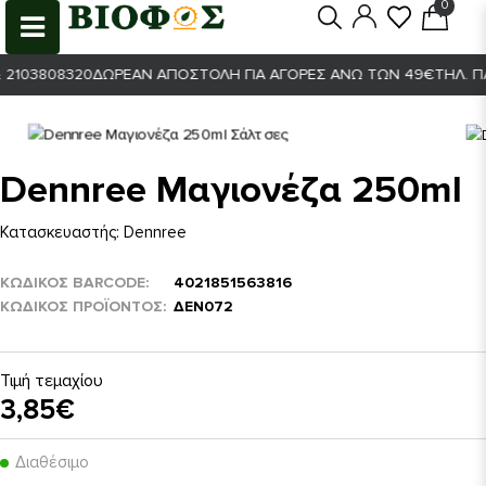
0
0
2103808320
ΔΩΡΕΆΝ ΑΠΟΣΤΟΛΉ ΓΙΑ ΑΓΟΡΈΣ ΆΝΩ ΤΩΝ 49€
ΤΗΛ. ΠΑΡ
Dennree Μαγιονέζα 250ml
Κατασκευαστής:
Dennree
ΚΩΔΙΚΟΣ BARCODE
4021851563816
ΚΩΔΙΚΌΣ ΠΡΟΪΌΝΤΟΣ
ΔΕΝ072
Τιμή τεμαχίου
3,85€
Διαθέσιμο