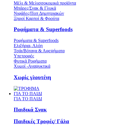
Μέλι & Μελισσοκομικά προϊόντα
Μπάρες/Σνακ & Γλυκά
Νιφάδες/Ποπ Δημητριακών
Ξηροί Καρποί & Φρούτα
Ροφήματα & Superfoods
Ροφήματα & Superfoods
Ελιξήρια- Αλόη
Τσάι/Βότανα & Αφεψήματα
Υπετροφές
Φυτικά Ροφήματα
Χυμοί -Αναψυκτικά
Χωρίς γλουτένη
ΓΙΑ ΤΟ ΠΑΙΔΙ
ΓΙΑ ΤΟ ΠΑΙΔΙ
Παιδικά Σνακ
Παιδικές Τροφές/ Γάλα