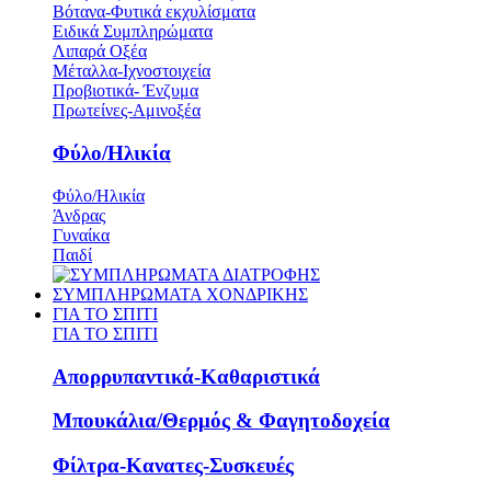
Βότανα-Φυτικά εκχυλίσματα
Ειδικά Συμπληρώματα
Λιπαρά Οξέα
Μέταλλα-Ιχνοστοιχεία
Προβιοτικά- Ένζυμα
Πρωτείνες-Αμινοξέα
Φύλο/Ηλικία
Φύλο/Ηλικία
Άνδρας
Γυναίκα
Παιδί
ΣΥΜΠΛΗΡΩΜΑΤΑ ΧΟΝΔΡΙΚΗΣ
ΓΙΑ ΤΟ ΣΠΙΤΙ
ΓΙΑ ΤΟ ΣΠΙΤΙ
Απορρυπαντικά-Καθαριστικά
Μπουκάλια/Θερμός & Φαγητοδοχεία
Φίλτρα-Κανατες-Συσκευές