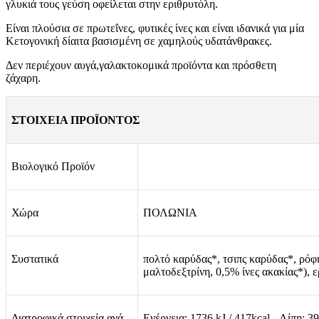
γλυκιά τους γεύση οφείλεται στην εριθρυτόλη.
Είναι πλούσια σε πρωτεΐνες, φυτικές ίνες και είναι ιδανικά για μία
Κετογονική δίαιτα βασισμένη σε χαμηλούς υδατάνθρακες.
Δεν περιέχουν αυγά,γαλακτοκομικά προϊόντα και πρόσθετη
ζάχαρη.
ΣΤΟΙΧΕΙΑ ΠΡΟΪΟΝΤΟΣ
Βιολογικό Προϊόν
Χώρα
ΠΟΛΩΝΙΑ
Συστατικά
πολτό καρύδας*, τσιπς καρύδας*, ρ
μαλτοδεξτρίνη, 0,5% ίνες ακακίας*), 
Διατροφικά στοιχεία ανά
Ενέργεια: 1736 kJ / 417kcal - Λίπη: 