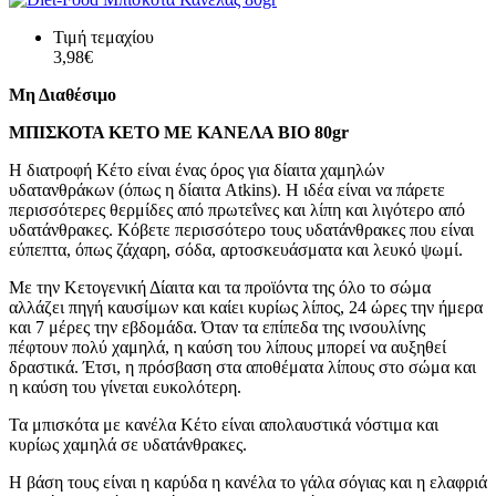
Τιμή τεμαχίου
3,98€
Μη Διαθέσιμο
ΜΠΙΣΚΟΤΑ ΚΕΤΟ ΜΕ ΚΑΝΕΛΑ ΒΙΟ 80gr
Η διατροφή Κέτο είναι ένας όρος για δίαιτα χαμηλών
υδατανθράκων (όπως η δίαιτα Atkins). Η ιδέα είναι να πάρετε
περισσότερες θερμίδες από πρωτεΐνες και λίπη και λιγότερο από
υδατάνθρακες. Κόβετε περισσότερο τους υδατάνθρακες που είναι
εύπεπτα, όπως ζάχαρη, σόδα, αρτοσκευάσματα και λευκό ψωμί.
Με την Κετογενική Δίαιτα και τα προϊόντα της όλο το σώμα
αλλάζει πηγή καυσίμων και καίει κυρίως λίπος, 24 ώρες την ήμερα
και 7 μέρες την εβδομάδα. Όταν τα επίπεδα της ινσουλίνης
πέφτουν πολύ χαμηλά, η καύση του λίπους μπορεί να αυξηθεί
δραστικά. Έτσι, η πρόσβαση στα αποθέματα λίπους στο σώμα και
η καύση του γίνεται ευκολότερη.
Τα μπισκότα με κανέλα Κέτο είναι απολαυστικά νόστιμα και
κυρίως χαμηλά σε υδατάνθρακες.
Η βάση τους είναι η καρύδα η κανέλα το γάλα σόγιας και η ελαφριά