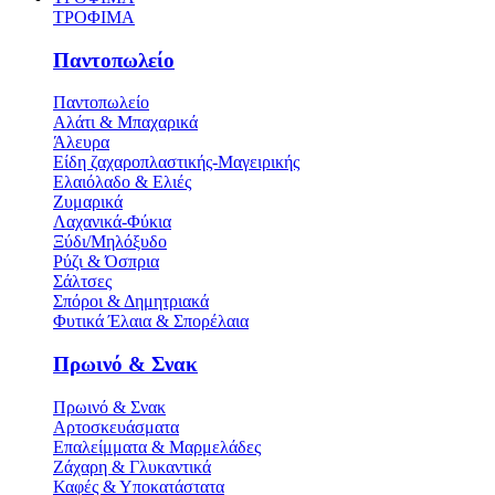
ΤΡΟΦΙΜΑ
Παντοπωλείο
Παντοπωλείο
Αλάτι & Μπαχαρικά
Άλευρα
Είδη ζαχαροπλαστικής-Μαγειρικής
Ελαιόλαδο & Ελιές
Ζυμαρικά
Λαχανικά-Φύκια
Ξύδι/Μηλόξυδο
Ρύζι & Όσπρια
Σάλτσες
Σπόροι & Δημητριακά
Φυτικά Έλαια & Σπορέλαια
Πρωινό & Σνακ
Πρωινό & Σνακ
Αρτοσκευάσματα
Επαλείμματα & Μαρμελάδες
Ζάχαρη & Γλυκαντικά
Καφές & Υποκατάστατα