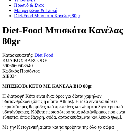
Πρωινό & Σνακ
Μπάρες/Σνακ & Γλυκά
Diet-Food Μπισκότα Κανέλας 80gr
Diet-Food Μπισκότα Κανέλας
80gr
Κατασκευαστής:
Diet Food
ΚΩΔΙΚΟΣ BARCODE
5906660508540
Κωδικός Προϊόντος
ΔΙΕ034
ΜΠΙΣΚΟΤΑ ΚΕΤΟ ΜΕ ΚΑΝΕΛΑ ΒΙΟ 80gr
Η διατροφή Κέτο είναι ένας όρος για δίαιτα χαμηλών
υδατανθράκων (όπως η δίαιτα Atkins). Η ιδέα είναι να πάρετε
περισσότερες θερμίδες από πρωτεΐνες και λίπη και λιγότερο από
υδατάνθρακες. Κόβετε περισσότερο τους υδατάνθρακες που είναι
εύπεπτα, όπως ζάχαρη, σόδα, αρτοσκευάσματα και λευκό ψωμί.
Με την Κετογενική Δίαιτα και τα προϊόντα της όλο το σώμα