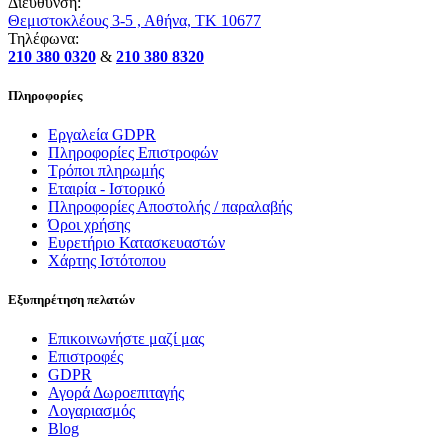
Διεύθυνση:
Θεμιστοκλέους 3-5 , Αθήνα, ΤΚ 10677
Τηλέφωνα:
210 380 0320
&
210 380 8320
Πληροφορίες
Εργαλεία GDPR
Πληροφορίες Επιστροφών
Τρόποι πληρωμής
Εταιρία - Ιστορικό
Πληροφορίες Αποστολής / παραλαβής
Όροι χρήσης
Ευρετήριο Κατασκευαστών
Χάρτης Ιστότοπου
Εξυπηρέτηση πελατών
Επικοινωνήστε μαζί μας
Επιστροφές
GDPR
Αγορά Δωροεπιταγής
Λογαριασμός
Blog