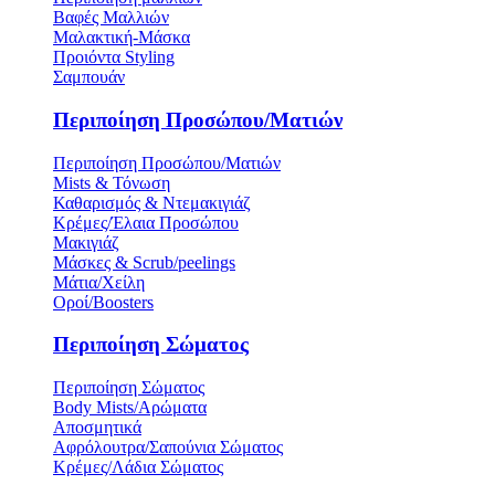
Βαφές Μαλλιών
Μαλακτική-Μάσκα
Προιόντα Styling
Σαμπουάν
Περιποίηση Προσώπου/Ματιών
Περιποίηση Προσώπου/Ματιών
Mists & Τόνωση
Καθαρισμός & Ντεμακιγιάζ
Κρέμες/Έλαια Προσώπου
Μακιγιάζ
Μάσκες & Scrub/peelings
Μάτια/Χείλη
Οροί/Boosters
Περιποίηση Σώματος
Περιποίηση Σώματος
Body Mists/Αρώματα
Αποσμητικά
Αφρόλουτρα/Σαπούνια Σώματος
Κρέμες/Λάδια Σώματος