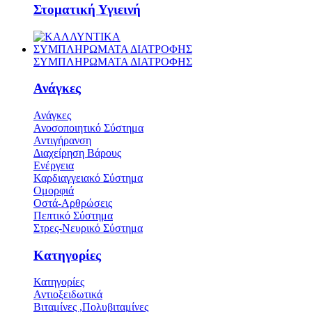
Στοματική Υγιεινή
ΣΥΜΠΛΗΡΩΜΑΤΑ ΔΙΑΤΡΟΦΗΣ
ΣΥΜΠΛΗΡΩΜΑΤΑ ΔΙΑΤΡΟΦΗΣ
Ανάγκες
Ανάγκες
Ανοσοποιητικό Σύστημα
Αντιγήρανση
Διαχείρηση Βάρους
Ενέργεια
Καρδιαγγειακό Σύστημα
Ομορφιά
Οστά-Αρθρώσεις
Πεπτικό Σύστημα
Στρες-Νευρικό Σύστημα
Κατηγορίες
Κατηγορίες
Αντιοξειδωτικά
Βιταμίνες ,Πολυβιταμίνες