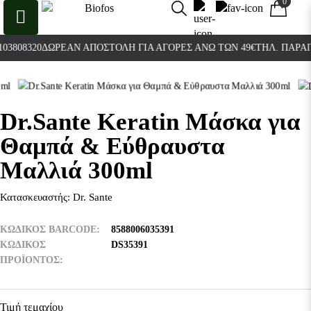
0
0
808320
ΔΩΡΕΆΝ ΑΠΟΣΤΟΛΉ ΓΙΑ ΑΓΟΡΈΣ ΆΝΩ ΤΩΝ 49€
ΤΗΛ. ΠΑΡΑΓΓΕΛ
Dr.Sante Keratin Μάσκα για
Θαμπά & Εύθραυστα
Μαλλιά 300ml
Κατασκευαστής:
Dr. Sante
ΚΩΔΙΚΟΣ BARCODE
8588006035391
ΚΩΔΙΚΌΣ
DS35391
ΠΡΟΪΌΝΤΟΣ
Τιμή τεμαχίου