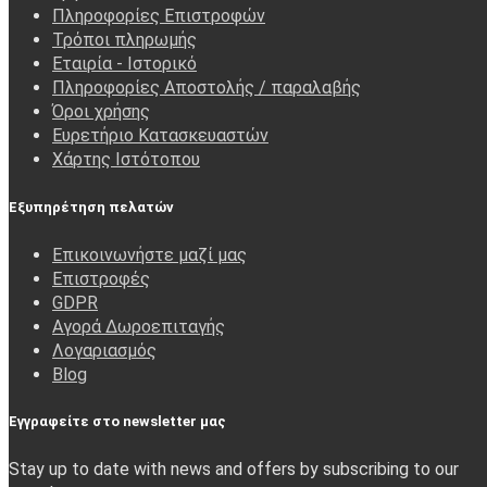
Πληροφορίες Επιστροφών
Τρόποι πληρωμής
Εταιρία - Ιστορικό
Πληροφορίες Αποστολής / παραλαβής
Όροι χρήσης
Ευρετήριο Κατασκευαστών
Χάρτης Ιστότοπου
Εξυπηρέτηση πελατών
Επικοινωνήστε μαζί μας
Επιστροφές
GDPR
Αγορά Δωροεπιταγής
Λογαριασμός
Blog
Εγγραφείτε στο newsletter μας
Stay up to date with news and offers by subscribing to our