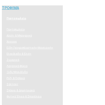
ΤΡΟΦΙΜΑ
ΤΡΟΦΙΜΑ
Παντοπωλείο
Παντοπωλείο
Αλάτι & Μπαχαρικά
Άλευρα
Είδη ζαχαροπλαστικής-Μαγειρικής
Ελαιόλαδο & Ελιές
Ζυμαρικά
Λαχανικά-Φύκια
Ξύδι/Μηλόξυδο
Ρύζι & Όσπρια
Σάλτσες
Σπόροι & Δημητριακά
Φυτικά Έλαια & Σπορέλαια