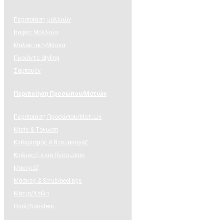
Περιποίηση μαλλιών
Βαφές Μαλλιών
Μαλακτική-Μάσκα
Προιόντα Styling
Σαμπουάν
Περιποίηση Προσώπου/Ματιών
Περιποίηση Προσώπου/Ματιών
Mists & Τόνωση
Καθαρισμός & Ντεμακιγιάζ
Κρέμες/Έλαια Προσώπου
Μακιγιάζ
Μάσκες & Scrub/peelings
Μάτια/Χείλη
Οροί/Boosters