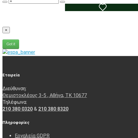
×
Got it
Εταιρεία
Διεύθυνση:
Θεμιστοκλέους 3-5 , Αθήνα, ΤΚ 10677
Τηλέφωνα:
210 380 0320
&
210 380 8320
Πληροφορίες
Εργαλεία GDPR