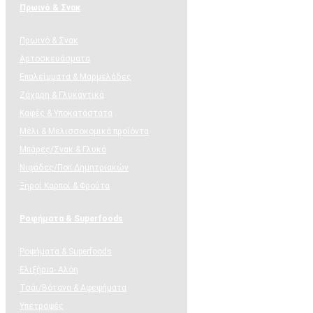
Πρωινό & Σνακ
Πρωινό & Σνακ
Αρτοσκευάσματα
Επαλείμματα & Μαρμελάδες
Ζάχαρη & Γλυκαντικά
Καφές & Υποκατάστατα
Μέλι & Μελισσοκομικά προϊόντα
Μπάρες/Σνακ & Γλυκά
Νιφάδες/Ποπ Δημητριακών
Ξηροί Καρποί & Φρούτα
Ροφήματα & Superfoods
Ροφήματα & Superfoods
Ελιξήρια- Αλόη
Τσάι/Βότανα & Αφεψήματα
Υπετροφές