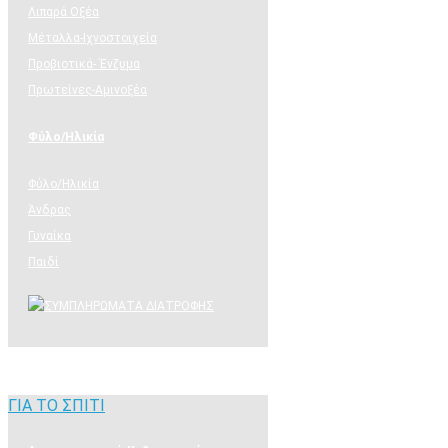
Λιπαρά Οξέα
Μέταλλα-Ιχνοστοιχεία
Προβιοτικά- Ένζυμα
Πρωτείνες-Αμινοξέα
Φύλο/Ηλικία
Φύλο/Ηλικία
Άνδρας
Γυναίκα
Παιδί
ΣΥΜΠΛΗΡΩΜΑΤΑ ΧΟΝΔΡΙΚΗΣ
ΓΙΑ ΤΟ ΣΠΙΤΙ
ΓΙΑ ΤΟ ΣΠΙΤΙ