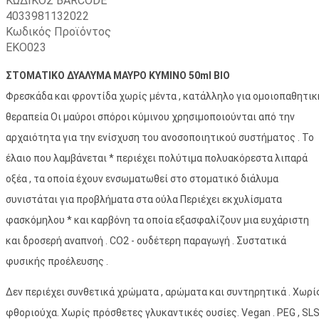
ΚΩΔΙΚΟΣ BARCODE
4033981132022
Κωδικός Προϊόντος
ΕΚΟ023
ΣΤΟΜΑΤΙΚΟ ΔΥΑΛΥΜΑ ΜΑΥΡΟ ΚΥΜΙΝΟ 50ml ΒΙΟ
Φρεσκάδα και φροντίδα χωρίς μέντα , κατάλληλο για ομοιοπαθητικ
θεραπεία Οι μαύροι σπόροι κύμινου χρησιμοποιούνται από την
αρχαιότητα για την ενίσχυση του ανοσοποιητικού συστήματος . Το
έλαιο που λαμβάνεται * περιέχει πολύτιμα πολυακόρεστα λιπαρά
οξέα , τα οποία έχουν ενσωματωθεί στο στοματικό διάλυμα
συνιστάται για προβλήματα στα ούλα Περιέχει εκχυλίσματα
φασκόμηλου * και καρβόνη τα οποία εξασφαλίζουν μια ευχάριστη
και δροσερή αναπνοή . CO2 - ουδέτερη παραγωγή . Συστατικά
φυσικής προέλευσης .
Δεν περιέχει συνθετικά χρώματα , αρώματα και συντηρητικά . Χωρί
φθοριούχα. Χωρίς πρόσθετες γλυκαντικές ουσίες. Vegan . PEG , SL