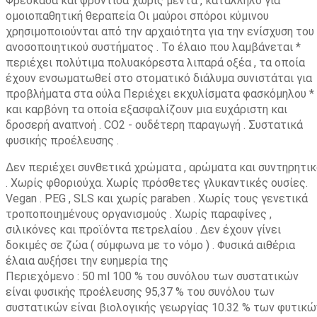
Φρεσκάδα και φροντίδα χωρίς μέντα , κατάλληλο για
ομοιοπαθητική θεραπεία Οι μαύροι σπόροι κύμινου
χρησιμοποιούνται από την αρχαιότητα για την ενίσχυση του
ανοσοποιητικού συστήματος . Το έλαιο που λαμβάνεται *
περιέχει πολύτιμα πολυακόρεστα λιπαρά οξέα , τα οποία
έχουν ενσωματωθεί στο στοματικό διάλυμα συνιστάται για
προβλήματα στα ούλα Περιέχει εκχυλίσματα φασκόμηλου *
και καρβόνη τα οποία εξασφαλίζουν μια ευχάριστη και
δροσερή αναπνοή . CO2 - ουδέτερη παραγωγή . Συστατικά
φυσικής προέλευσης .
Δεν περιέχει συνθετικά χρώματα , αρώματα και συντηρητικ
. Χωρίς φθοριούχα. Χωρίς πρόσθετες γλυκαντικές ουσίες.
Vegan . PEG , SLS και χωρίς paraben . Χωρίς τους γενετικά
τροποποιημένους οργανισμούς . Χωρίς παραφίνες ,
σιλικόνες και προϊόντα πετρελαίου . Δεν έχουν γίνει
δοκιμές σε ζώα ( σύμφωνα με το νόμο ) . Φυσικά αιθέρια
έλαια αυξήσει την ευημερία της
Περιεχόμενο : 50 ml 100 % του συνόλου των συστατικών
είναι φυσικής προέλευσης 95,37 % του συνόλου των
συστατικών είναι βιολογικής γεωργίας 10.32 % των φυτικώ