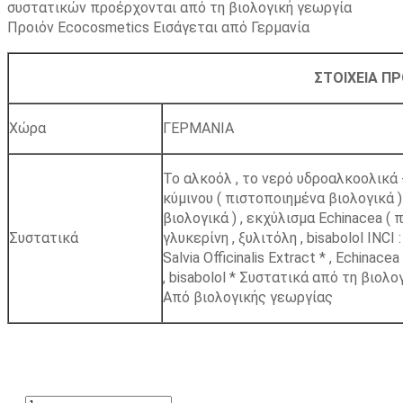
συστατικών προέρχονται από τη βιολογική γεωργία
Προιόν Ecocosmetics Εισάγεται από Γερμανία
ΣΤΟΙΧΕΙΑ Π
Χώρα
ΓΕΡΜΑΝΙΑ
Το αλκοόλ , το νερό υδροαλκοολικά 
κύμινου ( πιστοποιημένα βιολογικά 
βιολογικά ) , εκχύλισμα Echinacea ( 
Συστατικά
γλυκερίνη , ξυλιτόλη , bisabolol INCI :
Salvia Officinalis Extract * , Echina
, bisabolol * Συστατικά από τη βιολ
Από βιολογικής γεωργίας
ΠΡΟΣΘΉΚΗ ΣΤΟ ΚΑΛΆΘΙ