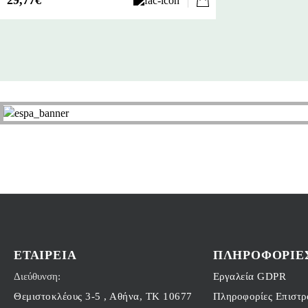
29,77€
υλικό, καθώς δεν περιέχει Δισφαινόλη & καρκινογόνες ουσίες,
όπως συμβαίνει με κάποια κακής ποιότητας πλαστικά ή
αλουμινένια δοχεία. Επιπλέον το ανοξείδωτο ατσάλι δε
συγκεντρώνει βακτήρια, ακόμη και αν γρατζουνιστεί. Μη
ξεχνάμε ότι αποτελεί την πρώτη επιλογή υλικού για κατασκευή
νοσοκομειακών εξαρτημάτων & ειδών κουζίνας.
Διαστάσεις cm (ΎψοςxΒάση):18,1 x 6.7
Βάρος xωρίς καπάκι (με καπάκι): 242gr. (293gr.)
ΕΤΑΙΡΕΊΑ
ΠΛΗΡΟΦΟΡΊΕ
Διεύθυνση:
Εργαλεία GDPR
Θεμιστοκλέους 3-5 , Αθήνα, ΤΚ 10677
Πληροφορίες Επιστ