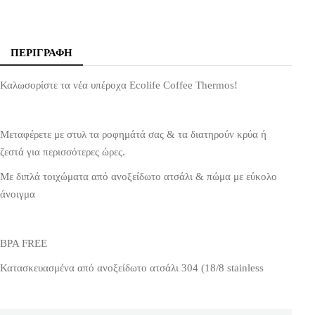
ΠΕΡΙΓΡΑΦΉ
Καλωσορίστε τα νέα υπέροχα Ecolife Coffee Thermos!
Μεταφέρετε με στυλ τα ροφημάτά σας & τα διατηρούν κρύα ή
ζεστά για περισσότερες ώρες.
Με διπλά τοιχώματα από ανοξείδωτο ατσάλι & πώμα με εύκολο
άνοιγμα
BPA FREE
Κατασκευασμένα από ανοξείδωτο ατσάλι 304 (18/8 stainless
steel)
Με πιστοποιητικά ποιότητας FDA & SGS