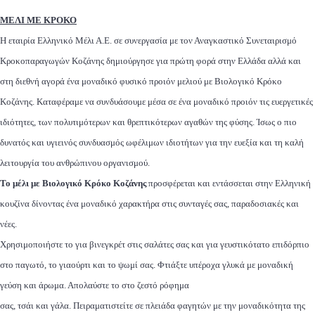
ΜΕΛΙ ΜΕ ΚΡΟΚΟ
Η εταιρία Ελληνικό Μέλι Α.Ε. σε συνεργασία με τον Αναγκαστικό Συνεταιρισμό
Κροκοπαραγωγών Κοζάνης δημιούργησε για πρώτη φορά στην Ελλάδα αλλά και
στη διεθνή αγορά ένα μοναδικό φυσικό προιόν μελιού με Βιολογικό Κρόκο
Κοζάνης. Καταφέραμε να συνδυάσουμε μέσα σε ένα μοναδικό προιόν τις ευεργετικές
ιδιότητες, των πολυτιμότερων και θρεπτικότερων αγαθών της φύσης. Ίσως ο πιο
δυνατός και υγιεινός συνδυασμός ωφέλιμων ιδιοτήτων για την ευεξία και τη καλή
λειτουργία του ανθρώπινου οργανισμού.
Το μέλι με Βιολογικό Κρόκο Κοζάνης
προσφέρεται και εντάσσεται στην Ελληνική
κουζίνα δίνοντας ένα μοναδικό χαρακτήρα στις συνταγές σας, παραδοσιακές και
νέες.
Χρησιμοποιήστε το για βινεγκρέτ στις σαλάτες σας και για γευστικότατο επιδόρπιο
στο παγωτό, το γιαούρτι και το ψωμί σας. Φτιάξτε υπέροχα γλυκά με μοναδική
γεύση και άρωμα. Απολαύστε το στο ζεστό ρόφημα
σας, τσάι και γάλα. Πειραματιστείτε σε πλειάδα φαγητών με την μοναδικότητα της