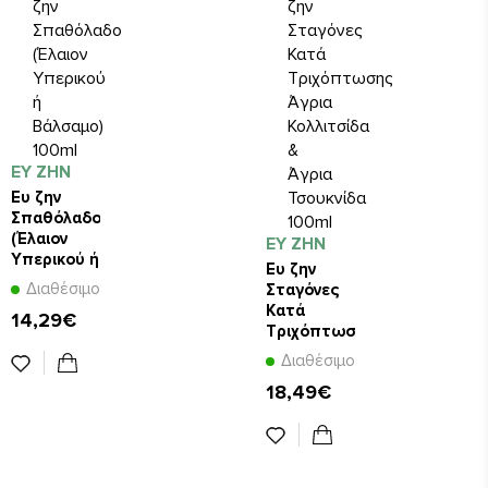
ΕΥ ΖΗΝ
Ευ ζην
Σπαθόλαδο
(Έλαιον
ΕΥ ΖΗΝ
Υπερικού ή
Ευ ζην
Βάλσαμο)
Διαθέσιμο
Σταγόνες
100ml
Κατά
14,29€
Τριχόπτωσης
Άγρια
Διαθέσιμο
Κολλιτσίδα
18,49€
& Άγρια
Τσουκνίδα
100ml