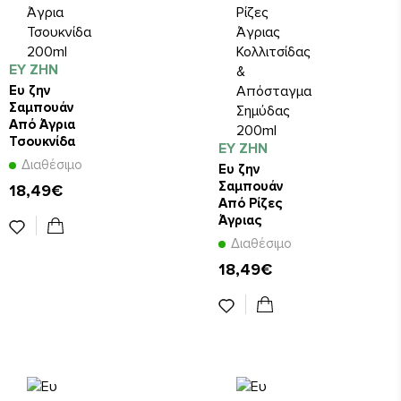
ΕΥ ΖΗΝ
Ευ ζην
Σαμπουάν
Από Άγρια
Τσουκνίδα
ΕΥ ΖΗΝ
200ml
Διαθέσιμο
Ευ ζην
Σαμπουάν
18,49€
Από Ρίζες
Άγριας
Κολλιτσίδας
Διαθέσιμο
&
18,49€
Απόσταγμα
Σημύδας
200ml