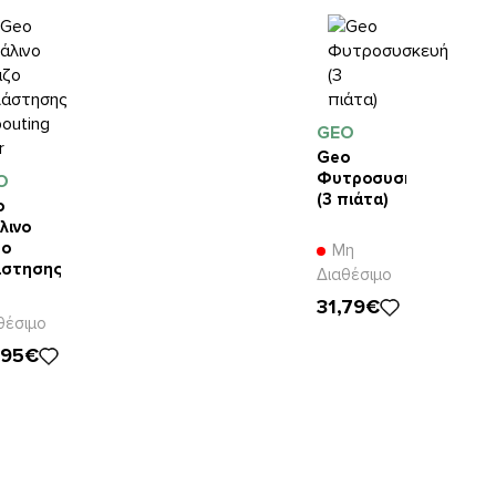
GEO
Geo
Φυτροσυσκευή
O
(3 πιάτα)
o
λινο
ζο
Μη
άστησης
Διαθέσιμο
uting
31,79€
θέσιμο
,95€