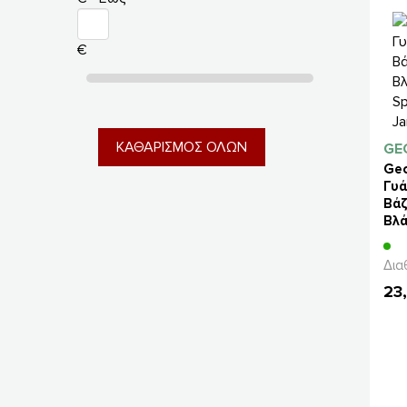
€
ΚΑΘΑΡΙΣΜΟΣ ΟΛΩΝ
GE
Ge
Γυά
Βά
Βλ
Spo
Jar
Δια
23