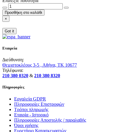
Επιλέξτε ποσότητα
Προσθήκη στο καλάθι
×
Got it
Εταιρεία
Διεύθυνση:
Θεμιστοκλέους 3-5 , Αθήνα, ΤΚ 10677
Τηλέφωνα:
210 380 0320
&
210 380 8320
Πληροφορίες
Εργαλεία GDPR
Πληροφορίες Επιστροφών
Τρόποι πληρωμής
Εταιρία - Ιστορικό
Πληροφορίες Αποστολής / παραλαβής
Όροι χρήσης
Ευρετήριο Κατασκευαστών