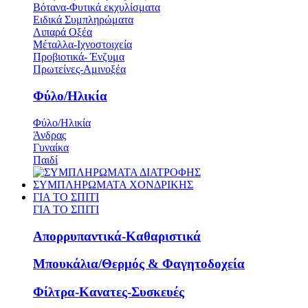
Βότανα-Φυτικά εκχυλίσματα
Ειδικά Συμπληρώματα
Λιπαρά Οξέα
Μέταλλα-Ιχνοστοιχεία
Προβιοτικά- Ένζυμα
Πρωτείνες-Αμινοξέα
Φύλο/Ηλικία
Φύλο/Ηλικία
Άνδρας
Γυναίκα
Παιδί
ΣΥΜΠΛΗΡΩΜΑΤΑ ΧΟΝΔΡΙΚΗΣ
ΓΙΑ ΤΟ ΣΠΙΤΙ
ΓΙΑ ΤΟ ΣΠΙΤΙ
Απορρυπαντικά-Καθαριστικά
Μπουκάλια/Θερμός & Φαγητοδοχεία
Φίλτρα-Κανατες-Συσκευές