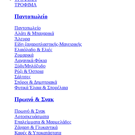
ΤΡΟΦΙΜΑ
Παντοπωλείο
Παντοπωλείο
Αλάτι & Μπαχαρικά
Άλευρα
Είδη ζαχαροπλαστικής-Μαγειρικής
Ελαιόλαδο & Ελιές
Ζυμαρικά
Λαχανικά-Φύκια
Ξύδι/Μηλόξυδο
Ρύζι & Όσπρια
Σάλτσες
Σπόροι & Δημητριακά
Φυτικά Έλαια & Σπορέλαια
Πρωινό & Σνακ
Πρωινό & Σνακ
Αρτοσκευάσματα
Επαλείμματα & Μαρμελάδες
Ζάχαρη & Γλυκαντικά
Καφές & Υποκατάστατα