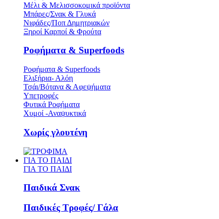
Μέλι & Μελισσοκομικά προϊόντα
Μπάρες/Σνακ & Γλυκά
Νιφάδες/Ποπ Δημητριακών
Ξηροί Καρποί & Φρούτα
Ροφήματα & Superfoods
Ροφήματα & Superfoods
Ελιξήρια- Αλόη
Τσάι/Βότανα & Αφεψήματα
Υπετροφές
Φυτικά Ροφήματα
Χυμοί -Αναψυκτικά
Χωρίς γλουτένη
ΓΙΑ ΤΟ ΠΑΙΔΙ
ΓΙΑ ΤΟ ΠΑΙΔΙ
Παιδικά Σνακ
Παιδικές Τροφές/ Γάλα