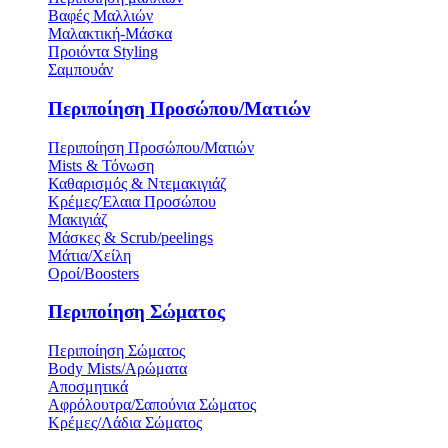
Βαφές Μαλλιών
Μαλακτική-Μάσκα
Προιόντα Styling
Σαμπουάν
Περιποίηση Προσώπου/Ματιών
Περιποίηση Προσώπου/Ματιών
Mists & Τόνωση
Καθαρισμός & Ντεμακιγιάζ
Κρέμες/Έλαια Προσώπου
Μακιγιάζ
Μάσκες & Scrub/peelings
Μάτια/Χείλη
Οροί/Boosters
Περιποίηση Σώματος
Περιποίηση Σώματος
Body Mists/Αρώματα
Αποσμητικά
Αφρόλουτρα/Σαπούνια Σώματος
Κρέμες/Λάδια Σώματος