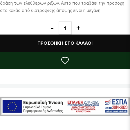
δράση των ελεύθερων ριζών. Αυτό που τραβάει την προσοχή
στο κακάο από διατροφικής άποψης είναι η μεγάλη
περιεκτικότητά του σε μέταλλα και ιχνοστοιχεία, όπως το
μαγνήσιο, ο χαλκός, το μαγγάνιο, ο σίδηρος, ο φώσφορος, το
κάλιο και ο ψευδάργυρος.
Συσκευασία των 200gr.
ΠΡΟΣΘΉΚΗ ΣΤΟ ΚΑΛΆΘΙ