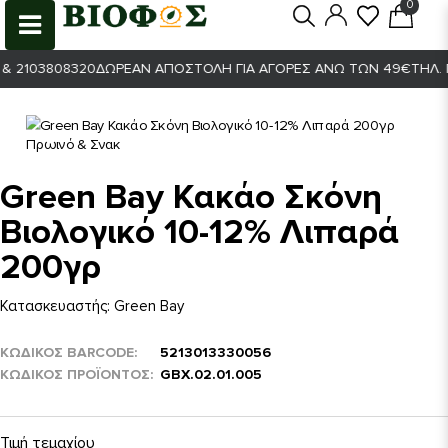
0
0
 2103808320
ΔΩΡΕΆΝ ΑΠΟΣΤΟΛΉ ΓΙΑ ΑΓΟΡΈΣ ΆΝΩ ΤΩΝ 49€
ΤΗΛ. Π
Green Bay Κακάο Σκόνη
Βιολογικό 10-12% Λιπαρά
200γρ
Κατασκευαστής:
Green Bay
ΚΩΔΙΚΟΣ BARCODE
5213013330056
ΚΩΔΙΚΌΣ ΠΡΟΪΌΝΤΟΣ
GBΧ.02.01.005
Τιμή τεμαχίου