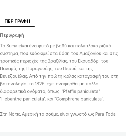
ΠΕΡΙΓΡΑΦΉ
Περιγραφή
To Suma είναι ένα φυτό με βαθύ και πολύπλοκο ριζικό
σύστημα, που ευδοκιμεί στα δάση του Αμαζονίου και στις
τροπικές περιοχές της Βραζιλίας, του Εκουαδόρ, του
Παναμά, της Παραγουάης, του Περού, και της
Βενεζουέλας. Από την πρώτη κιόλας καταγραφή του στη
βοτανολογία, το 1826, έχει αναφερθεί με πολλά
διαφορετικά ονόματα, όπως "Pfaffia paniculata",
"Hebanthe paniculata", και "Gomphrena paniculata".
Στη Νότια Αμερική το σούμα είναι γνωστό ως Para Toda
(που σημαίνει «για όλα τα πράγματα») και ως "Ginseng της
Βραζιλίας", καθώς χρησιμοποιείται ευρέως ως