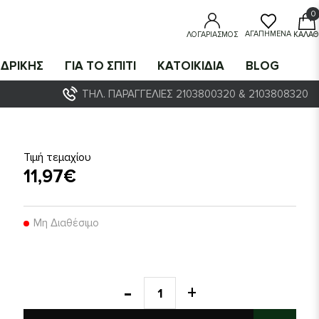
0
0
ΑΓΑΠΗΜΈΝΑ
ΛΟΓΑΡΙΑΣΜΌΣ
ΚΑΛΆΘ
ΔΡΙΚΗΣ
ΓΙΑ ΤΟ ΣΠΙΤΙ
ΚΑΤΟΙΚΙΔΙΑ
BLOG
ΤΗΛ. ΠΑΡΑΓΓΕΛΊΕΣ 2103800320 & 2103808320
Τιμή τεμαχίου
11,97€
Μη Διαθέσιμο