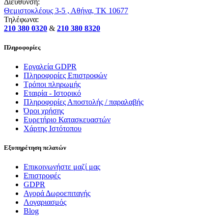
Διεύθυνση:
Θεμιστοκλέους 3-5 , Αθήνα, ΤΚ 10677
Τηλέφωνα:
210 380 0320
&
210 380 8320
Πληροφορίες
Εργαλεία GDPR
Πληροφορίες Επιστροφών
Τρόποι πληρωμής
Εταιρία - Ιστορικό
Πληροφορίες Αποστολής / παραλαβής
Όροι χρήσης
Ευρετήριο Κατασκευαστών
Χάρτης Ιστότοπου
Εξυπηρέτηση πελατών
Επικοινωνήστε μαζί μας
Επιστροφές
GDPR
Αγορά Δωροεπιταγής
Λογαριασμός
Blog