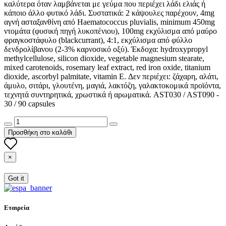
καλύτερα όταν λαμβάνεται με γεύμα που περιέχει λάδι ελιάς ή
κάποιο άλλο φυτικό λάδι. Συστατικά: 2 κάψουλες παρέχουν, 4mg
αγνή ασταξανθίνη από Haematococcus pluvialis, minimum 450mg
ντομάτα (φυσική πηγή λυκοπένιου), 100mg εκχύλισμα από μαύρο
φραγκοστάφυλο (blackcurrant), 4:1, εκχύλισμα από φύλλο
δενδρολίβανου (2-3% καρνοσικό οξύ). Έκδοχα: hydroxypropyl
methylcellulose, silicon dioxide, vegetable magnesium stearate,
mixed carotenoids, rosemary leaf extract, red iron oxide, titanium
dioxide, ascorbyl palmitate, vitamin E. Δεν περιέχει: ζάχαρη, αλάτι,
άμυλο, σιτάρι, γλουτένη, μαγιά, λακτόζη, γαλακτοκομικά προϊόντα,
τεχνητά συντηρητικά, χρωστικά ή αρωματικά. AST030 / AST090 -
30 / 90 capsules
Προσθήκη στο καλάθι
×
Got it
Εταιρεία