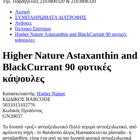
Τηλ. Παραγγελίες 2103800320 & 2103808320
Αρχική
ΣΥΜΠΛΗΡΩΜΑΤΑ ΔΙΑΤΡΟΦΗΣ
Ανάγκες
Πεπτικό Σύστημα
Higher Nature Astaxanthin and BlackCurrant 90 φυτικές
κάψουλες
Higher Nature Astaxanthin and
BlackCurrant 90 φυτικές
κάψουλες
Κατασκευαστής:
Higher Nature
ΚΩΔΙΚΟΣ BARCODE
5031013102776
Κωδικός Προϊόντος
GN20037
Το δυνατό «ροζ» αντιοξειδωτικό Πολύ ισχυρό αντιοξειδωτικό, από
αμόλυντη πηγή - το θαλάσσιο άλγος Haematococcus pluvialis– η
ασταξανθίνη, είναι ένα από τα πιο δυνατά φυσικά αντιοξειδωτικά