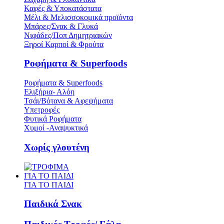
Καφές & Υποκατάστατα
Μέλι & Μελισσοκομικά προϊόντα
Μπάρες/Σνακ & Γλυκά
Νιφάδες/Ποπ Δημητριακών
Ξηροί Καρποί & Φρούτα
Ροφήματα & Superfoods
Ροφήματα & Superfoods
Ελιξήρια- Αλόη
Τσάι/Βότανα & Αφεψήματα
Υπετροφές
Φυτικά Ροφήματα
Χυμοί -Αναψυκτικά
Χωρίς γλουτένη
ΓΙΑ ΤΟ ΠΑΙΔΙ
ΓΙΑ ΤΟ ΠΑΙΔΙ
Παιδικά Σνακ