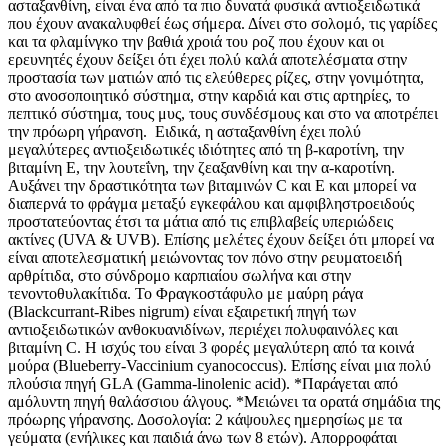
ασταξανθίνη, είναι ένα από τα πιο δυνατά φυσικά αντιοξειδωτικά
που έχουν ανακαλυφθεί έως σήμερα. Δίνει στο σολομό, τις γαρίδες
και τα φλαμίνγκο την βαθιά χροιά του ροζ που έχουν και οι
ερευνητές έχουν δείξει ότι έχει πολύ καλά αποτελέσματα στην
προστασία των ματιών από τις ελεύθερες ρίζες, στην γονιμότητα,
στο ανοσοποιητικό σύστημα, στην καρδιά και στις αρτηρίες, το
πεπτικό σύστημα, τους μυς, τους συνδέσμους και στο να αποτρέπει
την πρόωρη γήρανση. Ειδικά, η ασταξανθίνη έχει πολύ
μεγαλύτερες αντιοξειδωτικές ιδιότητες από τη β-καροτίνη, την
βιταμίνη Ε, την λουτεΐνη, την ζεαξανθίνη και την α-καροτίνη.
Αυξάνει την δραστικότητα των βιταμινών C και E και μπορεί να
διαπερνά το φράγμα μεταξύ εγκεφάλου και αμφιβληστροειδούς
προστατεύοντας έτσι τα μάτια από τις επιβλαβείς υπεριώδεις
ακτίνες (UVA & UVB). Επίσης μελέτες έχουν δείξει ότι μπορεί να
είναι αποτελεσματική μειώνοντας τον πόνο στην ρευματοειδή
αρθρίτιδα, στο σύνδρομο καρπιαίου σωλήνα και στην
τενοντοθυλακίτιδα. To Φραγκοστάφυλο με μαύρη ράγα
(Blackcurrant-Ribes nigrum) είναι εξαιρετική πηγή των
αντιοξειδωτικών ανθοκυανιδίνων, περιέχει πολυφαινόλες και
βιταμίνη C. Η ισχύς του είναι 3 φορές μεγαλύτερη από τα κοινά
μούρα (Blueberry-Vaccinium cyanococcus). Επίσης είναι μια πολύ
πλούσια πηγή GLA (Gamma-linolenic acid). *Παράγεται από
αμόλυντη πηγή θαλάσσιου άλγους. *Μειώνει τα ορατά σημάδια της
πρόωρης γήρανσης. Δοσολογία: 2 κάψουλες ημερησίως με τα
γεύματα (ενήλικες και παιδιά άνω των 8 ετών). Απορροφάται