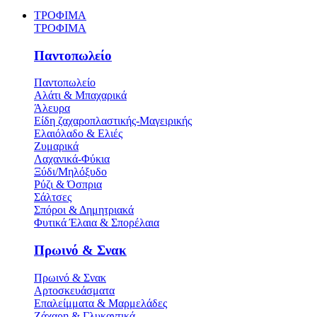
ΤΡΟΦΙΜΑ
ΤΡΟΦΙΜΑ
Παντοπωλείο
Παντοπωλείο
Αλάτι & Μπαχαρικά
Άλευρα
Είδη ζαχαροπλαστικής-Μαγειρικής
Ελαιόλαδο & Ελιές
Ζυμαρικά
Λαχανικά-Φύκια
Ξύδι/Μηλόξυδο
Ρύζι & Όσπρια
Σάλτσες
Σπόροι & Δημητριακά
Φυτικά Έλαια & Σπορέλαια
Πρωινό & Σνακ
Πρωινό & Σνακ
Αρτοσκευάσματα
Επαλείμματα & Μαρμελάδες
Ζάχαρη & Γλυκαντικά