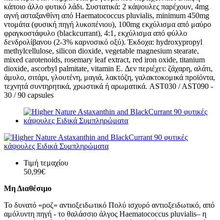
κάποιο άλλο φυτικό λάδι. Συστατικά: 2 κάψουλες παρέχουν, 4mg
αγνή ασταξανθίνη από Haematococcus pluvialis, minimum 450mg
ντομάτα (φυσική πηγή λυκοπένιου), 100mg εκχύλισμα από μαύρο
φραγκοστάφυλο (blackcurrant), 4:1, εκχύλισμα από φύλλο
δενδρολίβανου (2-3% καρνοσικό οξύ). Έκδοχα: hydroxypropyl
methylcellulose, silicon dioxide, vegetable magnesium stearate,
mixed carotenoids, rosemary leaf extract, red iron oxide, titanium
dioxide, ascorbyl palmitate, vitamin E. Δεν περιέχει: ζάχαρη, αλάτι,
άμυλο, σιτάρι, γλουτένη, μαγιά, λακτόζη, γαλακτοκομικά προϊόντα,
τεχνητά συντηρητικά, χρωστικά ή αρωματικά. AST030 / AST090 -
30 / 90 capsules
Τιμή τεμαχίου
50,99€
Μη Διαθέσιμο
Το δυνατό «ροζ» αντιοξειδωτικό Πολύ ισχυρό αντιοξειδωτικό, από
αμόλυντη πηγή - το θαλάσσιο άλγος Haematococcus pluvialis– η