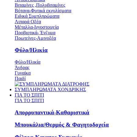
Βιταμίνες ,Πολυβιταμίνες
Βότανα-Φυτικά εκχυλίσματα
Ειδικά Συμπληρώματα
Λιπαρά Οξέα
Μέταλλα-Ιχνοστοιχεία
Προβιοτικά- Ένζυμα
Πρωτείνες-Αμινοξέα
Φύλο/Ηλικία
Φύλο/Ηλικία
Άνδρας
Γυναίκα
Παιδί
ΣΥΜΠΛΗΡΩΜΑΤΑ ΧΟΝΔΡΙΚΗΣ
ΓΙΑ ΤΟ ΣΠΙΤΙ
ΓΙΑ ΤΟ ΣΠΙΤΙ
Απορρυπαντικά-Καθαριστικά
Μπουκάλια/Θερμός & Φαγητοδοχεία