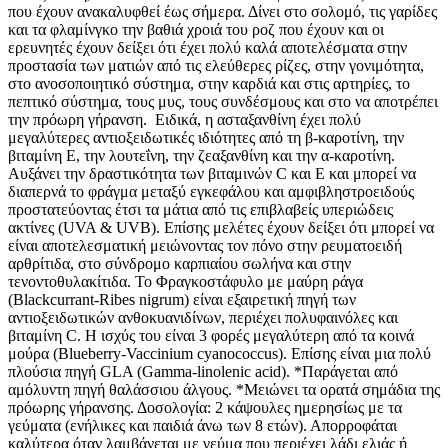
που έχουν ανακαλυφθεί έως σήμερα. Δίνει στο σολομό, τις γαρίδες
και τα φλαμίνγκο την βαθιά χροιά του ροζ που έχουν και οι
ερευνητές έχουν δείξει ότι έχει πολύ καλά αποτελέσματα στην
προστασία των ματιών από τις ελεύθερες ρίζες, στην γονιμότητα,
στο ανοσοποιητικό σύστημα, στην καρδιά και στις αρτηρίες, το
πεπτικό σύστημα, τους μυς, τους συνδέσμους και στο να αποτρέπει
την πρόωρη γήρανση. Ειδικά, η ασταξανθίνη έχει πολύ
μεγαλύτερες αντιοξειδωτικές ιδιότητες από τη β-καροτίνη, την
βιταμίνη Ε, την λουτεΐνη, την ζεαξανθίνη και την α-καροτίνη.
Αυξάνει την δραστικότητα των βιταμινών C και E και μπορεί να
διαπερνά το φράγμα μεταξύ εγκεφάλου και αμφιβληστροειδούς
προστατεύοντας έτσι τα μάτια από τις επιβλαβείς υπεριώδεις
ακτίνες (UVA & UVB). Επίσης μελέτες έχουν δείξει ότι μπορεί να
είναι αποτελεσματική μειώνοντας τον πόνο στην ρευματοειδή
αρθρίτιδα, στο σύνδρομο καρπιαίου σωλήνα και στην
τενοντοθυλακίτιδα. To Φραγκοστάφυλο με μαύρη ράγα
(Blackcurrant-Ribes nigrum) είναι εξαιρετική πηγή των
αντιοξειδωτικών ανθοκυανιδίνων, περιέχει πολυφαινόλες και
βιταμίνη C. Η ισχύς του είναι 3 φορές μεγαλύτερη από τα κοινά
μούρα (Blueberry-Vaccinium cyanococcus). Επίσης είναι μια πολύ
πλούσια πηγή GLA (Gamma-linolenic acid). *Παράγεται από
αμόλυντη πηγή θαλάσσιου άλγους. *Μειώνει τα ορατά σημάδια της
πρόωρης γήρανσης. Δοσολογία: 2 κάψουλες ημερησίως με τα
γεύματα (ενήλικες και παιδιά άνω των 8 ετών). Απορροφάται
καλύτερα όταν λαμβάνεται με γεύμα που περιέχει λάδι ελιάς ή