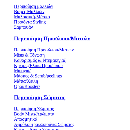
Περιποίηση μαλλιών
Βαφές Μαλλιών
Μαλακτική-Μάσκα
Προιόντα Styling
Σαμπουάν
Περιποίηση Προσώπου/Ματιών
Περιποίηση Προσώπου/Ματιών
Mists & Τόνωση
Καθαρισμός & Ντεμακιγιάζ
Κρέμες/Έλαια Προσώπου
Μακιγιάζ
Μάσκες & Scrub/peelings
Μάτια/Χείλη
Οροί/Boosters
Περιποίηση Σώματος
Περιποίηση Σώματος
Body Mists/Αρώματα
Αποσμητικά
Αφρόλουτρα/Σαπούνια Σώματος
Κρέμες/Λάδια Σώματος