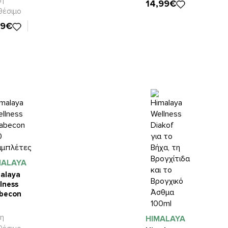
η
14,99€
r
θέσιμο
79€
MALAYA
alaya
lness
becon
μπλέτες
η
HIMALAYA