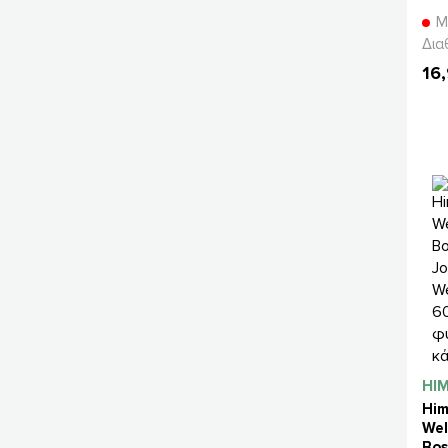
Μ
Δια
16
HI
Him
Wel
Bos