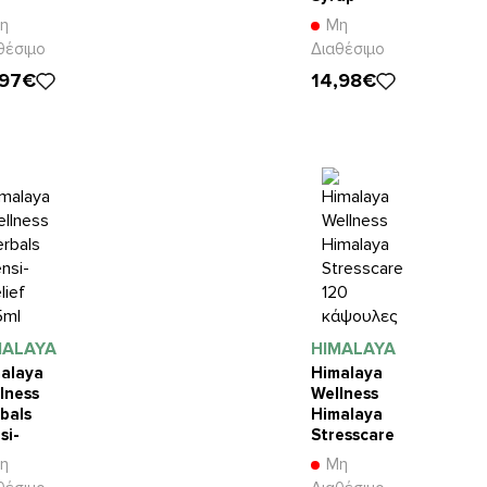
μπλέτες
200ml
η
Μη
θέσιμο
Διαθέσιμο
,97€
14,98€
MALAYA
HIMALAYA
alaya
Himalaya
lness
Wellness
bals
Himalaya
si-
Stresscare
ief
120
η
Μη
l
κάψουλες