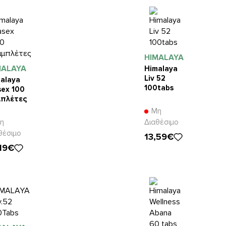
HIMALAYA
MALAYA
Himalaya
Liv 52
alaya
100tabs
ex 100
μπλέτες
Μη
η
Διαθέσιμο
θέσιμο
13,59€
,19€