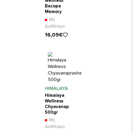
Wellness
Bacopa
Memory
Wellness
Μη
60κάψουλες
Διαθέσιμο
16,09€
HIMALAYA
Himalaya
Wellness
Chyavanaprasha
500gr
Μη
Διαθέσιμο