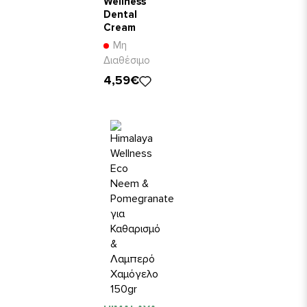
Wellness
Dental
Cream
Φθοριούχος
Μη
για Γερά
Διαθέσιμο
Δόντια και
4,59€
Ούλα
100gr