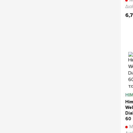
Μ
30g
Δια
6,
HI
Him
Wel
Dia
60
τα
Μ