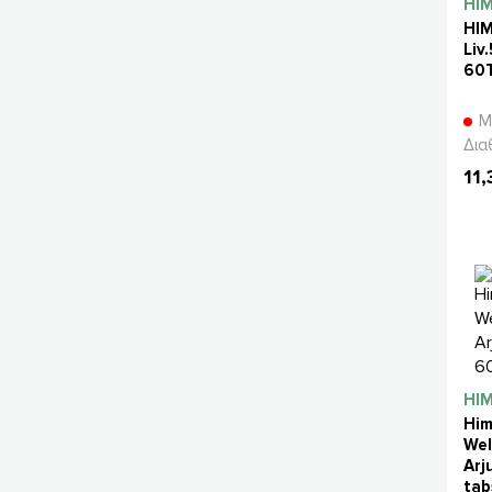
HI
HI
Liv
60
Μ
Δια
11
HI
Him
Wel
Arj
tab