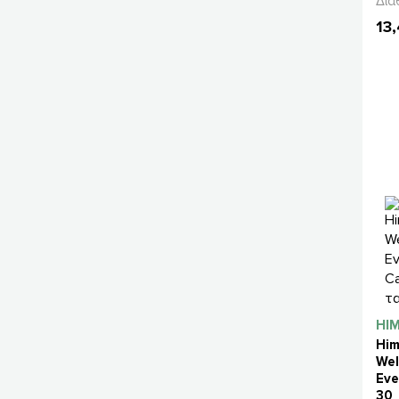
Δια
13
HI
Him
Wel
Eve
30