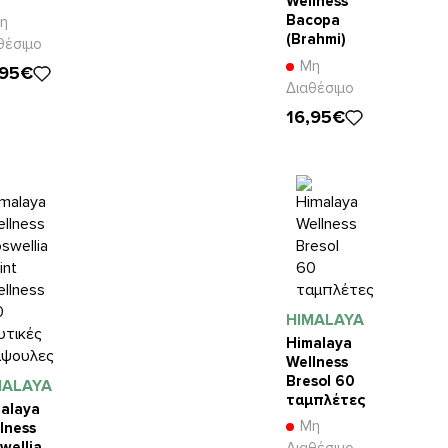
Wellness
Bacopa
η
(Brahmi)
θέσιμο
60
Μη
,95€
ταμπλέτες
Διαθέσιμο
16,95€
HIMALAYA
Himalaya
Wellness
Bresol 60
MALAYA
ταμπλέτες
alaya
Μη
lness
wellia