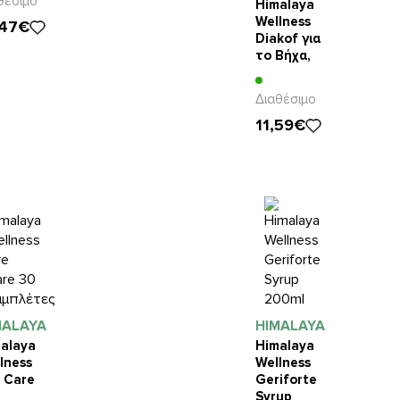
θέσιμο
Himalaya
Wellness
,47€
Diakof για
το Βήχα,
τη
Βρογχίτιδα
Διαθέσιμο
και το
11,59€
Βρογχικό
Άσθμα
100ml
MALAYA
HIMALAYA
alaya
Himalaya
lness
Wellness
 Care
Geriforte
Syrup