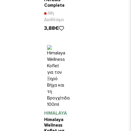
Complete
Care 75ml
Μη
Διαθέσιμο
3,88€
HIMALAYA
Himalaya
Wellness
Koflet για