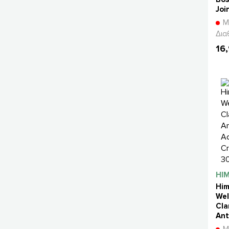
Joi
Wel
Μ
60
Δια
φυτ
16
κά
HI
Him
Wel
Cla
Ant
Cr