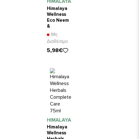
HIMALAYA
Himalaya
Wellness
Eco Neem
&
Pomegranate
Μη
για
Διαθέσιμο
Καθαρισμό
5,98€
& Λαμπερό
Χαμόγελο
150gr
HIMALAYA
Himalaya
Wellness
Herbals