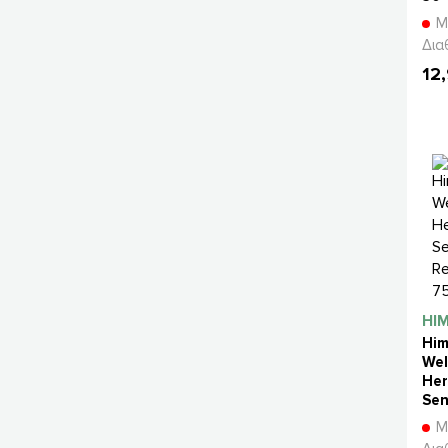
τα
Μ
Δια
12
HI
Him
Wel
Her
Sen
Rel
Μ
75m