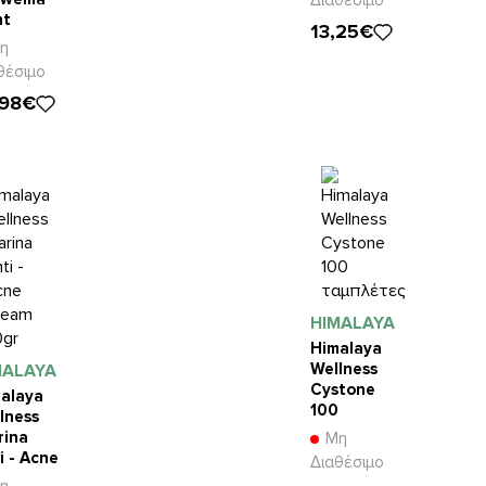
Διαθέσιμο
nt
13,25€
lness
η
θέσιμο
ικές
,98€
ψουλες
HIMALAYA
Himalaya
Wellness
MALAYA
Cystone
alaya
100
lness
ταμπλέτες
rina
Μη
i - Acne
Διαθέσιμο
eam