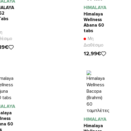
MALAYA
HIMALAYA
MALAYA
.52
Himalaya
Tabs
Wellness
Abana 60
tabs
η
θέσιμο
Μη
Διαθέσιμο
,39€
12,99€
MALAYA
alaya
lness
HIMALAYA
una 60
Himalaya
s