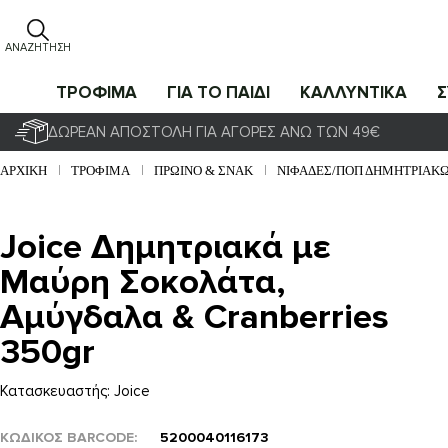
ΑΝΑΖΉΤΗΣΗ
ΤΡΟΦΙΜΑ
ΓΙΑ ΤΟ ΠΑΙΔΙ
ΚΑΛΛΥΝΤΙΚΑ
ΔΩΡΕΆΝ ΑΠΟΣΤΟΛΉ ΓΙΑ ΑΓΟΡΈΣ ΆΝΩ ΤΩΝ 49€
ΑΡΧΙΚΉ
ΤΡΟΦΙΜΑ
ΠΡΩΙΝΌ & ΣΝΑΚ
ΝΙΦΆΔΕΣ/ΠΟΠ ΔΗΜΗΤΡΙΑΚ
Joice Δημητριακά με
Μαύρη Σοκολάτα,
Αμύγδαλα & Cranberries
350gr
Κατασκευαστής:
Joice
ΚΩΔΙΚΟΣ BARCODE
5200040116173