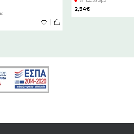
Μη Διαθέσιμο
2,54€
μο