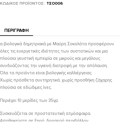
ΚΩΔΙΚΌΣ ΠΡΟΪΌΝΤΟΣ
ΤΣΟ006
ΠΕΡΙΓΡΑΦΉ
α βιολογικά δημητριακά με Μαύρη Σοκολάτα προσφέρουν
όλες τις ευεργετικές ιδιότητες των συστατικών και μια
πλούσια γευστική εμπειρία σε μικρούς και μεγάλους
συνδυάζοντας την υγιεινή διατροφή με την απόλαυση.
Όλα τα προϊόντα είναι βιολογικής καλλιέργειας.
Χωρίς πρόσθετα συντηρητικά, χωρίς προσθήκη ζάχαρης
πλούσια σε εδώδιμες ίνες.
Περιέχει 10 μερίδες των 35γρ.
Συσκευάζεται σε προστατευτική ατμόσφαιρα.
Αποθηκεύστε σε ξηρό ,δροσερό περιβάλλον.
Προϊόν έτοιμο προς κατανάλωση. Μετά το άνοιγμα