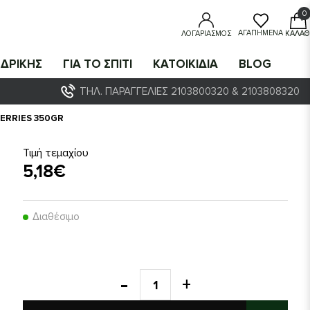
0
0
ΑΓΑΠΗΜΈΝΑ
ΛΟΓΑΡΙΑΣΜΌΣ
ΚΑΛΆΘ
ΔΡΙΚΗΣ
ΓΙΑ ΤΟ ΣΠΙΤΙ
ΚΑΤΟΙΚΙΔΙΑ
BLOG
ΤΗΛ. ΠΑΡΑΓΓΕΛΊΕΣ 2103800320 & 2103808320
ERRIES 350GR
Τιμή τεμαχίου
5,18€
Διαθέσιμο