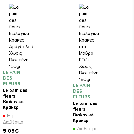
LE PAIN
DES
FLEURS
LE PAIN
Le pain des
DES
fleurs
FLEURS
Βιολογικά
Le pain des
Κράκερ
fleurs
Αμυγδάλου
Βιολογικά
Μη
Χωρίς
Κράκερ
Διαθέσιμο
Γλουτένη
από Μαύρο
Διαθέσιμο
5,05€
150gr
Ρ΄ύζι Χωρίς