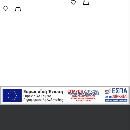
Γλουτένη
150gr