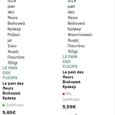
LE PAIN
DES
FLEURS
LE PAIN
Le pain des
DES
fleurs
FLEURS
Βιολογικά
Le pain des
Κράκερ
fleurs
Φουντουκιού
Βιολογικά
Μη
Χωρίς
Κράκερ
Διαθέσιμο
Γλουτένη
Ρυζιού με
Διαθέσιμο
5,59€
150gr
Σύκο
5,65€
Χωρίς