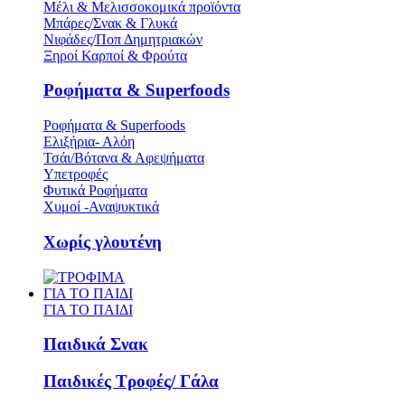
Μέλι & Μελισσοκομικά προϊόντα
Μπάρες/Σνακ & Γλυκά
Νιφάδες/Ποπ Δημητριακών
Ξηροί Καρποί & Φρούτα
Ροφήματα & Superfoods
Ροφήματα & Superfoods
Ελιξήρια- Αλόη
Τσάι/Βότανα & Αφεψήματα
Υπετροφές
Φυτικά Ροφήματα
Χυμοί -Αναψυκτικά
Χωρίς γλουτένη
ΓΙΑ ΤΟ ΠΑΙΔΙ
ΓΙΑ ΤΟ ΠΑΙΔΙ
Παιδικά Σνακ
Παιδικές Τροφές/ Γάλα