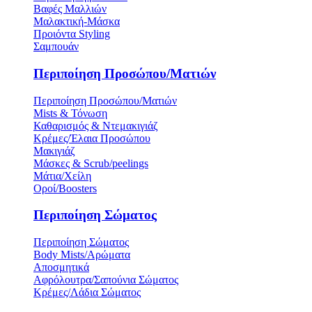
Βαφές Μαλλιών
Μαλακτική-Μάσκα
Προιόντα Styling
Σαμπουάν
Περιποίηση Προσώπου/Ματιών
Περιποίηση Προσώπου/Ματιών
Mists & Τόνωση
Καθαρισμός & Ντεμακιγιάζ
Κρέμες/Έλαια Προσώπου
Μακιγιάζ
Μάσκες & Scrub/peelings
Μάτια/Χείλη
Οροί/Boosters
Περιποίηση Σώματος
Περιποίηση Σώματος
Body Mists/Αρώματα
Αποσμητικά
Αφρόλουτρα/Σαπούνια Σώματος
Κρέμες/Λάδια Σώματος