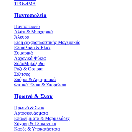
ΤΡΟΦΙΜΑ
Παντοπωλείο
Παντοπωλείο
Αλάτι & Μπαχαρικά
Άλευρα
Είδη ζαχαροπλαστικής-Μαγειρικής
Ελαιόλαδο & Ελιές
Ζυμαρικά
Λαχανικά-Φύκια
Ξύδι/Μηλόξυδο
Ρύζι & Όσπρια
Σάλτσες
Σπόροι & Δημητριακά
Φυτικά Έλαια & Σπορέλαια
Πρωινό & Σνακ
Πρωινό & Σνακ
Αρτοσκευάσματα
Επαλείμματα & Μαρμελάδες
Ζάχαρη & Γλυκαντικά
Καφές & Υποκατάστατα