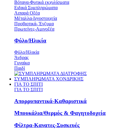
Βότανα-Φυτικά εκχυλίσματα
Ειδικά Συμπληρώματα
Λιπαρά Οξέα
Μέταλλα-Ιχνοστοιχεία
Προβιοτικά- Ένζυμα
Πρωτείνες-Αμινοξέα
Φύλο/Ηλικία
Φύλο/Ηλικία
Άνδρας
Γυναίκα
Παιδί
ΣΥΜΠΛΗΡΩΜΑΤΑ ΧΟΝΔΡΙΚΗΣ
ΓΙΑ ΤΟ ΣΠΙΤΙ
ΓΙΑ ΤΟ ΣΠΙΤΙ
Απορρυπαντικά-Καθαριστικά
Μπουκάλια/Θερμός & Φαγητοδοχεία
Φίλτρα-Κανατες-Συσκευές