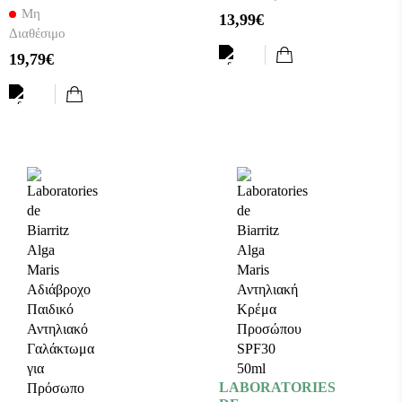
stick
Αντηλιακή
Μη
13,99€
Προσώπου
Κρέμα
Διαθέσιμο
& Σώματος
Προσώπου
Spf50+ 10g
19,79€
και
Σώματος
SPF30
Spray
100ml
LABORATORIES