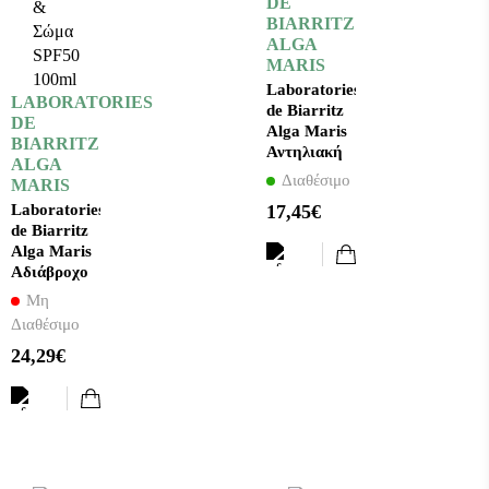
DE
BIARRITZ
ALGA
MARIS
Laboratories
LABORATORIES
de Biarritz
DE
Alga Maris
BIARRITZ
Αντηλιακή
ALGA
Κρέμα
Διαθέσιμο
MARIS
Προσώπου
17,45€
Laboratories
SPF30 50ml
de Biarritz
Alga Maris
Αδιάβροχο
Παιδικό
Μη
Αντηλιακό
Διαθέσιμο
Γαλάκτωμα
24,29€
για
Πρόσωπο &
Σώμα
SPF50
100ml