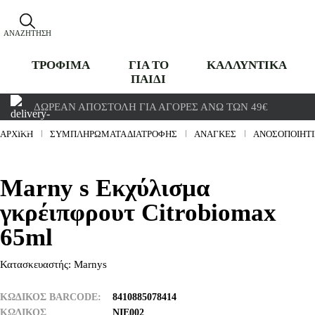
ΑΝΑΖΉΤΗΣΗ
ΤΡΟΦΙΜΑ
ΓΙΑ ΤΟ
ΚΑΛΛΥΝΤΙΚΑ
ΠΑΙΔΙ
ΔΩΡΕΆΝ ΑΠΟΣΤΟΛΉ ΓΙΑ ΑΓΟΡΈΣ ΆΝΩ ΤΩΝ 49€
ΑΡΧΙΚΉ
ΣΥΜΠΛΗΡΩΜΑΤΑ ΔΙΑΤΡΟΦΗΣ
ΑΝΆΓΚΕΣ
ΑΝΟΣΟΠΟΙΗΤ
Marny s Εκχύλισμα
γκρέιπφρουτ Citrobiomax
65ml
Κατασκευαστής:
Marnys
ΚΩΔΙΚΟΣ BARCODE
8410885078414
ΚΩΔΙΚΌΣ
ΝΙΕ002