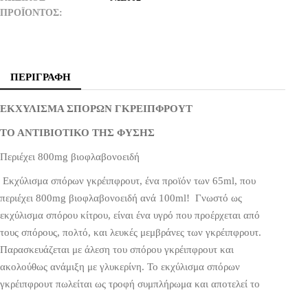
ΠΡΟΪΌΝΤΟΣ
ΠΕΡΙΓΡΑΦΉ
ΕΚΧΥΛΙΣΜΑ ΣΠΟΡΩΝ ΓΚΡΕΙΠΦΡΟΥΤ
ΤΟ ΑΝΤΙΒΙΟΤΙΚΟ ΤΗΣ ΦΥΣΗΣ
Περιέχει 800mg βιοφλαβονοειδή
Εκχύλισμα σπόρων γκρέιπφρουτ, ένα προϊόν των 65ml, που
περιέχει 800mg βιοφλαβονοειδή ανά 100ml! Γνωστό ως
εκχύλισμα σπόρου κίτρου, είναι ένα υγρό που προέρχεται από
τους σπόρους, πολτό, και λευκές μεμβράνες των γκρέιπφρουτ.
Παρασκευάζεται με άλεση του σπόρου γκρέιπφρουτ και
ακολούθως ανάμιξη με γλυκερίνη. Το εκχύλισμα σπόρων
γκρέιπφρουτ πωλείται ως τροφή συμπλήρωμα και αποτελεί το
πιο ισχυρό φυσικό αντιμικροβιακό. Έχει αναφερθεί από