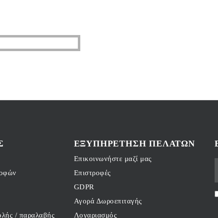
Σ
ΕΞΥΠΗΡΈΤΗΣΗ ΠΕΛΑΤΏΝ
Επικοινωνήστε μαζί μας
ροφών
Επιστροφές
GDPR
Αγορά Δωροεπιταγής
λής / παραλαβής
Λογαριασμός