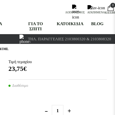
0
0
ΑΓΑΠΗΜΈΝΑ
ΛΟΓΑΡΙΑΣΜΌΣ
ΚΑΛΆΘ
Α
ΓΙΑ ΤΟ
ΚΑΤΟΙΚΙΔΙΑ
BLOG
ΣΠΙΤΙ
ΤΗΛ. ΠΑΡΑΓΓΕΛΊΕΣ 2103800320 & 2103808320
 65ML
Τιμή τεμαχίου
23,75€
Διαθέσιμο