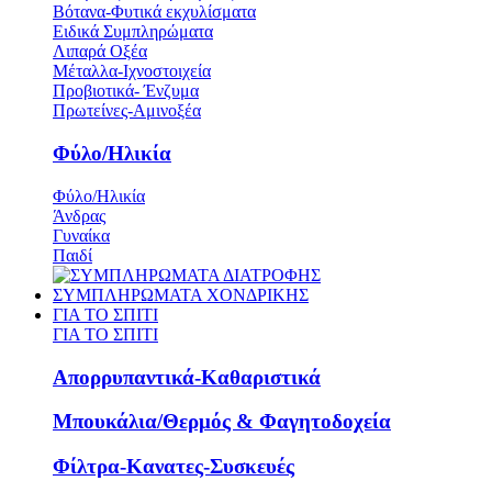
Βότανα-Φυτικά εκχυλίσματα
Ειδικά Συμπληρώματα
Λιπαρά Οξέα
Μέταλλα-Ιχνοστοιχεία
Προβιοτικά- Ένζυμα
Πρωτείνες-Αμινοξέα
Φύλο/Ηλικία
Φύλο/Ηλικία
Άνδρας
Γυναίκα
Παιδί
ΣΥΜΠΛΗΡΩΜΑΤΑ ΧΟΝΔΡΙΚΗΣ
ΓΙΑ ΤΟ ΣΠΙΤΙ
ΓΙΑ ΤΟ ΣΠΙΤΙ
Απορρυπαντικά-Καθαριστικά
Μπουκάλια/Θερμός & Φαγητοδοχεία
Φίλτρα-Κανατες-Συσκευές