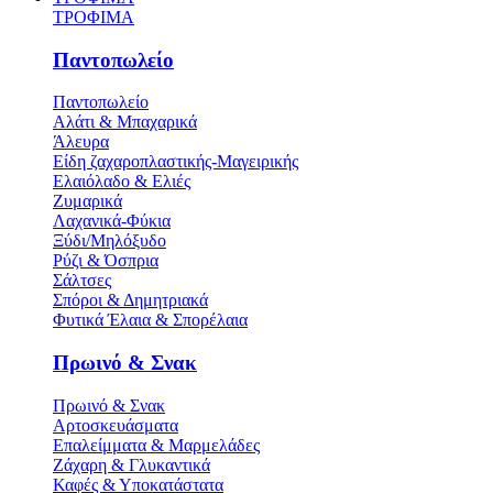
ΤΡΟΦΙΜΑ
Παντοπωλείο
Παντοπωλείο
Αλάτι & Μπαχαρικά
Άλευρα
Είδη ζαχαροπλαστικής-Μαγειρικής
Ελαιόλαδο & Ελιές
Ζυμαρικά
Λαχανικά-Φύκια
Ξύδι/Μηλόξυδο
Ρύζι & Όσπρια
Σάλτσες
Σπόροι & Δημητριακά
Φυτικά Έλαια & Σπορέλαια
Πρωινό & Σνακ
Πρωινό & Σνακ
Αρτοσκευάσματα
Επαλείμματα & Μαρμελάδες
Ζάχαρη & Γλυκαντικά
Καφές & Υποκατάστατα