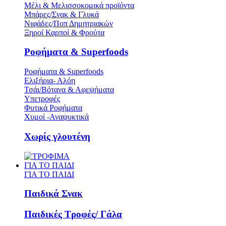
Μέλι & Μελισσοκομικά προϊόντα
Μπάρες/Σνακ & Γλυκά
Νιφάδες/Ποπ Δημητριακών
Ξηροί Καρποί & Φρούτα
Ροφήματα & Superfoods
Ροφήματα & Superfoods
Ελιξήρια- Αλόη
Τσάι/Βότανα & Αφεψήματα
Υπετροφές
Φυτικά Ροφήματα
Χυμοί -Αναψυκτικά
Χωρίς γλουτένη
ΓΙΑ ΤΟ ΠΑΙΔΙ
ΓΙΑ ΤΟ ΠΑΙΔΙ
Παιδικά Σνακ
Παιδικές Τροφές/ Γάλα