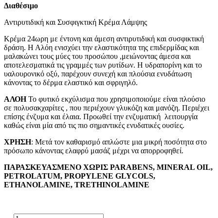
Διαθέσιμο
Αντιρυτιδική και Συσφιγκτική Κρέμα Λάμψης
Κρέμα 24ωρη με έντονη και άμεση αντιρυτιδική και συσφικτική
δράση. Η Αλόη ενισχύει την ελαστικότητα της επιδερμίδας και
μαλακώνει τους μύες του προσώπου ,μειώνοντας άμεσα και
αποτελεσματικά τις γραμμές των ρυτίδων. Η υδραπορίνη και το
υαλουρονικό οξύ, παρέχουν συνεχή και πλούσια ενυδάτωση
κάνοντας το δέρμα ελαστικό και σφριγηλό.
ΑΛΟΗ
Το φυτικό εκχύλισμα που χρησιμοποιούμε είναι πλούσιο
σε πολυσακχαρίτες , που περιέχουν γλυκόζη και μανόζη. Περιέχει
επίσης ένζυμα και έλαια. Προωθεί την ενζυματική λειτουργία
καθώς είναι μία από τις πιο σημαντικές ενυδατικές ουσίες.
ΧΡΗΣΗ
: Μετά τον καθαρισμό απλώστε μια μικρή ποσότητα στο
πρόσωπο κάνοντας ελαφρύ μασάζ μέχρι να απορροφηθεί.
ΠΑΡΑΣΚΕΥΑΣΜΕΝΟ
ΧΩΡΙΣ
PARABENS, MINERAL OIL,
PETROLATUM, PROPYLENE GLYCOLS,
ETHANOLAMINE, TRETHINOLAMINE