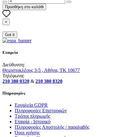
Προσθήκη στο καλάθι
×
Got it
Εταιρεία
Διεύθυνση:
Θεμιστοκλέους 3-5 , Αθήνα, ΤΚ 10677
Τηλέφωνα:
210 380 0320
&
210 380 8320
Πληροφορίες
Εργαλεία GDPR
Πληροφορίες Επιστροφών
Τρόποι πληρωμής
Εταιρία - Ιστορικό
Πληροφορίες Αποστολής / παραλαβής
Όροι χρήσης