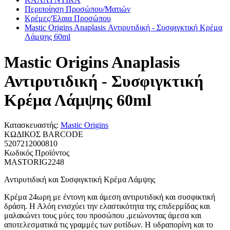
Περιποίηση Προσώπου/Ματιών
Κρέμες/Έλαια Προσώπου
Mastic Origins Anaplasis Αντιρυτιδική - Συσφιγκτική Κρέμα
Λάμψης 60ml
Mastic Origins Anaplasis
Αντιρυτιδική - Συσφιγκτική
Κρέμα Λάμψης 60ml
Κατασκευαστής:
Mastic Origins
ΚΩΔΙΚΟΣ BARCODE
5207212000810
Κωδικός Προϊόντος
MASTORIG2248
Αντιρυτιδική και Συσφιγκτική Κρέμα Λάμψης
Κρέμα 24ωρη με έντονη και άμεση αντιρυτιδική και συσφικτική
δράση. Η Αλόη ενισχύει την ελαστικότητα της επιδερμίδας και
μαλακώνει τους μύες του προσώπου ,μειώνοντας άμεσα και
αποτελεσματικά τις γραμμές των ρυτίδων. Η υδραπορίνη και το