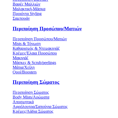
Βαφές Μαλλιών
Μαλακτική-Μάσκα
Προιόντα Styling
Σαμπουάν
Περιποίηση Προσώπου/Ματιών
Περιποίηση Προσώπου/Ματιών
Mists & Τόνωση
Καθαρισμός & Ντεμακιγιάζ
Κρέμες/Έλαια Προσώπου
Μακιγιάζ
Μάσκες & Scrub/peelings
Μάτια/Χείλη
Οροί/Boosters
Περιποίηση Σώματος
Περιποίηση Σώματος
Body Mists/Αρώματα
Αποσμητικά
Αφρόλουτρα/Σαπούνια Σώματος
Κρέμες/Λάδια Σώματος