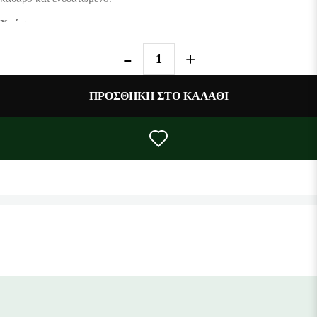
Χρήση:
Σε υγρό πρόσωπο κάνετε αφρό, με απαλές κυκλικές κινήσεις και
κατόπιν ξεβγάζετε με άφθονο νερό.
Χωρίς
: Parabens, Mineral Oil, προπυλενογλυκόλες, αιθανολαμίνες,
ΠΡΟΣΘΉΚΗ ΣΤΟ ΚΑΛΆΘΙ
τριεθανολαμίνες.
Παράγεται στην Ελλάδα
.
Vegan, Not tested on animals.