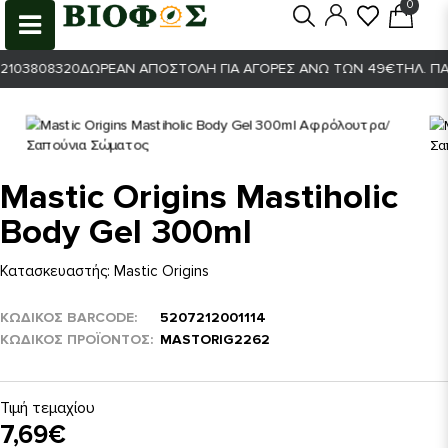
0
0
103808320
ΔΩΡΕΆΝ ΑΠΟΣΤΟΛΉ ΓΙΑ ΑΓΟΡΈΣ ΆΝΩ ΤΩΝ 49€
ΤΗΛ. ΠΑΡΑ
Mastic Origins Mastiholic
Body Gel 300ml
Κατασκευαστής:
Mastic Origins
ΚΩΔΙΚΟΣ BARCODE
5207212001114
ΚΩΔΙΚΌΣ ΠΡΟΪΌΝΤΟΣ
MASTORIG2262
Τιμή τεμαχίου
7,69€