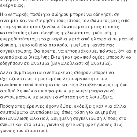
ενέργειας.
Η ανεπαρκής ποσότητα σιδήρου μπορεί να οδηγήσει σε
αναιμία και να στερήσει τους ιστούς του σώματός μας από
επαρκή ποσότητα οξυγόνου. Συμπτώματα μιας τέτοιας
κατάστασης είναι συνήθως η χλωμότητα, η κόπωση, η
ευερεθιστότητα, η ταχυκαρδία μετά από ελαφριά σωματική
άσκηση, η ευαισθησία στο κρύο, η μείωση ικανότητας
συγκέντρωσης. Θα πρέπει να επισημάνουμε, πάντως, ότι και η
ανεπάρκεια βιταμίνης Β-12 ή και φολικού οξέος μπορούν να
οδηγήσουν σε αναιμία (μεγαλοβλαστική αναιμία).
Άλλα συμπτώματα ανεπάρκειας σιδήρου μπορεί να
σχετίζονται με τη μειωμένη λειτουργικότητα του
ανοσοποιητικού συστήματος και περιλαμβάνουν μειωμένο
αριθμό λευκών αιμοσφαιρίων, μειωμένη παραγωγή
αντισωμάτων, μειωμένη αντίσταση στις λοιμώξεις.
Πρόσφατες έρευνες έχουν δώσει ενδείξεις και για άλλα
συμπτώματα ανεπάρκειας, όπως τάση για αυξημένη
κατανάλωση αλατιού, αυξημένη συγκέντρωση λίπους στο
συκώτι και στο αίμα, γωνιακή χείλωση (φλεγμονές στις
γωνίες του στόματος).