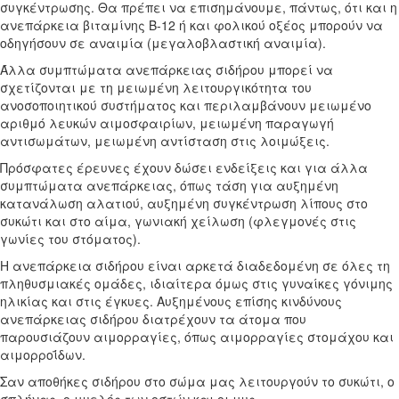
συγκέντρωσης. Θα πρέπει να επισημάνουμε, πάντως, ότι και η
ανεπάρκεια βιταμίνης Β-12 ή και φολικού οξέος μπορούν να
οδηγήσουν σε αναιμία (μεγαλοβλαστική αναιμία).
Άλλα συμπτώματα ανεπάρκειας σιδήρου μπορεί να
σχετίζονται με τη μειωμένη λειτουργικότητα του
ανοσοποιητικού συστήματος και περιλαμβάνουν μειωμένο
αριθμό λευκών αιμοσφαιρίων, μειωμένη παραγωγή
αντισωμάτων, μειωμένη αντίσταση στις λοιμώξεις.
Πρόσφατες έρευνες έχουν δώσει ενδείξεις και για άλλα
συμπτώματα ανεπάρκειας, όπως τάση για αυξημένη
κατανάλωση αλατιού, αυξημένη συγκέντρωση λίπους στο
συκώτι και στο αίμα, γωνιακή χείλωση (φλεγμονές στις
γωνίες του στόματος).
Η ανεπάρκεια σιδήρου είναι αρκετά διαδεδομένη σε όλες τη
πληθυσμιακές ομάδες, ιδιαίτερα όμως στις γυναίκες γόνιμης
ηλικίας και στις έγκυες. Αυξημένους επίσης κινδύνους
ανεπάρκειας σιδήρου διατρέχουν τα άτομα που
παρουσιάζουν αιμορραγίες, όπως αιμορραγίες στομάχου και
αιμορροΐδων.
Σαν αποθήκες σιδήρου στο σώμα μας λειτουργούν το συκώτι, ο
σπλήνας, ο μυελός των οστών και οι μυς.