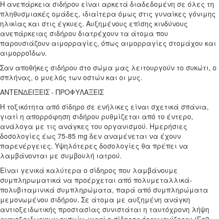
Η ανεπάρκεια σιδήρου είναι αρκετά διαδεδομένη σε όλες τη
πληθυσμιακές ομάδες, ιδιαίτερα όμως στις γυναίκες γόνιμης
ηλικίας και στις έγκυες. Αυξημένους επίσης κινδύνους
ανεπάρκειας σιδήρου διατρέχουν τα άτομα που
παρουσιάζουν αιμορραγίες, όπως αιμορραγίες στομάχου και
αιμορροΐδων.
Σαν αποθήκες σιδήρου στο σώμα μας λειτουργούν το συκώτι, ο
σπλήνας, ο μυελός των οστών και οι μυς.
ΑΝΤΕΝΔΕΙΞΕΙΣ - ΠΡOΦΥΛΑΞΕΙΣ
Η τοξικότητα από σίδηρο σε ενήλικες είναι σχετικά σπάνια,
γιατί η απορρόφηση σιδήρου ρυθμίζεται από το έντερο,
ανάλογα με τις ανάγκες του οργανισμού. Hμερήσιες
δοσολογίες έως 75-85 mg δεν αναμένεται να έχουν
παρενέργειες. Υψηλότερες δοσολογίες θα πρέπει να
λαμβάνονται με συμβουλή ιατρού.
Είναι γενικά καλύτερα ο σίδηρος που λαμβάνουμε
συμπληρωματικά να προέρχεται από πολυμεταλλικά-
πολυβιταμινικά συμπληρώματα, παρά από συμπληρώματα
μεμονωμένου σιδήρου. Σε άτομα με αυξημένη ανάγκη
αντιοξειδωτικής προστασίας συνιστάται η ταυτόχρονη λήψη
αντιοξειδωτικων ουσιών, γιατί ο σίδηρος όταν ιονίζεται (Fe2,