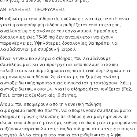
ΑΝΤΕΝΔΕΙΞΕΙΣ - ΠΡOΦΥΛΑΞΕΙΣ
Η τοξικότητα από σίδηρο σε ενήλικες είναι σχετικά σπάνια,
γιατί η απορρόφηση σιδήρου ρυθμίζεται από το έντερο,
ανάλογα με τις ανάγκες του οργανισμού. Hμερήσιες
δοσολογίες έως 75-85 mg δεν αναμένεται να έχουν
παρενέργειες. Υψηλότερες δοσολογίες θα πρέπει να
λαμβάνονται με συμβουλή ιατρού.
Είναι γενικά καλύτερα ο σίδηρος που λαμβάνουμε
συμπληρωματικά να προέρχεται από πολυμεταλλικά-
πολυβιταμινικά συμπληρώματα, παρά από συμπληρώματα
μεμονωμένου σιδήρου. Σε άτομα με αυξημένη ανάγκη
αντιοξειδωτικής προστασίας συνιστάται η ταυτόχρονη λήψη
αντιοξειδωτικων ουσιών, γιατί ο σίδηρος όταν ιονίζεται (Fe2,
Fe3), αποκτά οξειδωτικές ιδιότητες.
Άτομα που υποφέρουν από τη γενετική πάθηση
αιμοχρωμάτωση θα πρέπει να αποφεύγουν συμπληρώματα
σιδήρου ή τροφές πλούσιες σε σίδηρο ή να μαγειρεύουν σε
σκεύη από σίδηρο ή μαντέμι, καθώς τα σκεύη αυτά μπορούν να
αυξήσουν πάρα πολύ τα επίπεδα σιδήρου στο μαγειρευόμενο
φαγητό. Άλλα άτομα στα οποία αντενδείκνυται η λήψη