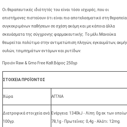
Οι θεραπευτικές ιδιότητές του είναι τόσο ισχυρές, που οι
επιστήμονες πιστεύουν ότι είναι πιο αποτελεσματικό στη θεραπεία
συγκεκριμένων παθήσεων σε σχέση ακόμη και με κάποια άλλα
σκευάσματα της σύγχρονης φαρμακευτικής. Το μέλι Μανούκα
θεωρείται πολύτιμο στην αντιμετώπιση πληγών, εγκαυμάτων, ακμής
ουλών, τσιμπημάτων εντόμων και ρυτίδων.
Προιόν Raw & Gmo Free Καθ.Βάρος 250γρ
ΣΤΟΙΧΕΙΑ ΠΡΟΪΟΝΤΟΣ
Χώρα
ΑΓΓΛΙΑ
Διατροφικά στοιχεία ανά
Ενέργεια: 1340kJ - Λίπη: 0g εκ των οποί
100γρ.
78,1g - Πρωτεΐνες: 0,4g - Aλάτι: 12mg.