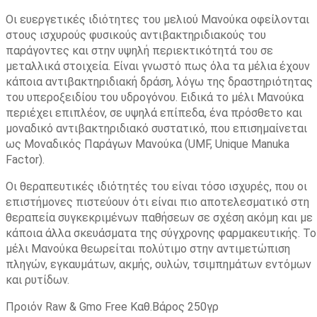
Οι ευεργετικές ιδιότητες του μελιού Μανούκα οφείλονται
στους ισχυρούς φυσικούς αντιβακτηριδιακούς του
παράγοντες και στην υψηλή περιεκτικότητά του σε
μεταλλικά στοιχεία. Είναι γνωστό πως όλα τα μέλια έχουν
κάποια αντιβακτηριδιακή δράση, λόγω της δραστηριότητας
του υπεροξειδίου του υδρογόνου. Ειδικά το μέλι Μανούκα
περιέχει επιπλέον, σε υψηλά επίπεδα, ένα πρόσθετο και
μοναδικό αντιβακτηριδιακό συστατικό, που επισημαίνεται
ως Μοναδικός Παράγων Μανούκα (UMF, Unique Manuka
Factor).
Οι θεραπευτικές ιδιότητές του είναι τόσο ισχυρές, που οι
επιστήμονες πιστεύουν ότι είναι πιο αποτελεσματικό στη
θεραπεία συγκεκριμένων παθήσεων σε σχέση ακόμη και με
κάποια άλλα σκευάσματα της σύγχρονης φαρμακευτικής. Το
μέλι Μανούκα θεωρείται πολύτιμο στην αντιμετώπιση
πληγών, εγκαυμάτων, ακμής, ουλών, τσιμπημάτων εντόμων
και ρυτίδων.
Προιόν Raw & Gmo Free Καθ.Βάρος 250γρ