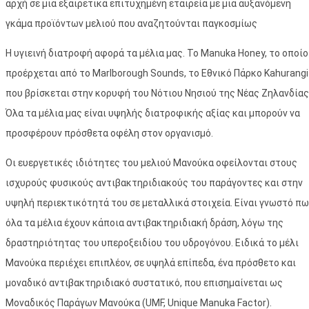
αρχή σε μια εξαιρετικά επιτυχημένη εταιρεία με μια αυξανόμενη
γκάμα προϊόντων μελιού που αναζητούνται παγκοσμίως
Η υγιεινή διατροφή αφορά τα μέλια μας. Το Manuka Honey, το οποίο
προέρχεται από το Marlborough Sounds, το Εθνικό Πάρκο Kahurangi
που βρίσκεται στην κορυφή του Νότιου Νησιού της Νέας Ζηλανδίας
Όλα τα μέλια μας είναι υψηλής διατροφικής αξίας και μπορούν να
προσφέρουν πρόσθετα οφέλη στον οργανισμό.
Οι ευεργετικές ιδιότητες του μελιού Μανούκα οφείλονται στους
ισχυρούς φυσικούς αντιβακτηριδιακούς του παράγοντες και στην
υψηλή περιεκτικότητά του σε μεταλλικά στοιχεία. Είναι γνωστό π
όλα τα μέλια έχουν κάποια αντιβακτηριδιακή δράση, λόγω της
δραστηριότητας του υπεροξειδίου του υδρογόνου. Ειδικά το μέλι
Μανούκα περιέχει επιπλέον, σε υψηλά επίπεδα, ένα πρόσθετο και
μοναδικό αντιβακτηριδιακό συστατικό, που επισημαίνεται ως
Μοναδικός Παράγων Μανούκα (UMF, Unique Manuka Factor).