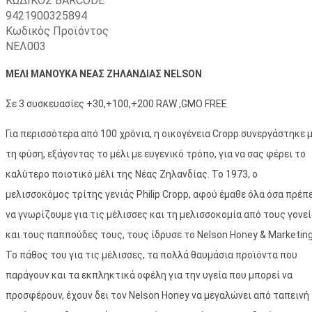
ΚΩΔΙΚΟΣ BARCODE
9421900325894
Κωδικός Προϊόντος
ΝΕΛ003
ΜΕΛΙ ΜΑΝΟΥΚΑ ΝΕΑΣ ΖΗΛΑΝΔΙΑΣ NELSON
Σε 3 συσκευασίες +30,+100,+200 RAW ,GMO FREE
Για περισσότερα από 100 χρόνια, η οικογένεια Cropp συνεργάστηκε 
τη φύση, εξάγοντας το μέλι με ευγενικό τρόπο, για να σας φέρει το
καλύτερο ποιοτικό μέλι της Νέας Ζηλανδίας. Το 1973, ο
μελισσοκόμος τρίτης γενιάς Philip Cropp, αφού έμαθε όλα όσα πρέπ
να γνωρίζουμε για τις μέλισσες και τη μελισσοκομία από τους γονε
και τους παππούδες τους, τους ίδρυσε το Nelson Honey & Marketing
Το πάθος του για τις μέλισσες, τα πολλά θαυμάσια προϊόντα που
παράγουν και τα εκπληκτικά οφέλη για την υγεία που μπορεί να
προσφέρουν, έχουν δει τον Nelson Honey να μεγαλώνει από ταπεινή