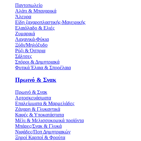
Παντοπωλείο
Αλάτι & Μπαχαρικά
Άλευρα
Είδη ζαχαροπλαστικής-Μαγειρικής
Ελαιόλαδο & Ελιές
Ζυμαρικά
Λαχανικά-Φύκια
Ξύδι/Μηλόξυδο
Ρύζι & Όσπρια
Σάλτσες
Σπόροι & Δημητριακά
Φυτικά Έλαια & Σπορέλαια
Πρωινό & Σνακ
Πρωινό & Σνακ
Αρτοσκευάσματα
Επαλείμματα & Μαρμελάδες
Ζάχαρη & Γλυκαντικά
Καφές & Υποκατάστατα
Μέλι & Μελισσοκομικά προϊόντα
Μπάρες/Σνακ & Γλυκά
Νιφάδες/Ποπ Δημητριακών
Ξηροί Καρποί & Φρούτα