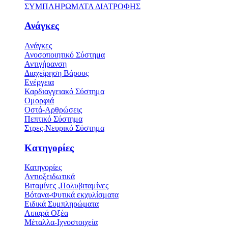
ΣΥΜΠΛΗΡΩΜΑΤΑ ΔΙΑΤΡΟΦΗΣ
Ανάγκες
Ανάγκες
Ανοσοποιητικό Σύστημα
Αντιγήρανση
Διαχείρηση Βάρους
Ενέργεια
Καρδιαγγειακό Σύστημα
Ομορφιά
Οστά-Αρθρώσεις
Πεπτικό Σύστημα
Στρες-Νευρικό Σύστημα
Κατηγορίες
Κατηγορίες
Αντιοξειδωτικά
Βιταμίνες ,Πολυβιταμίνες
Βότανα-Φυτικά εκχυλίσματα
Ειδικά Συμπληρώματα
Λιπαρά Οξέα
Μέταλλα-Ιχνοστοιχεία