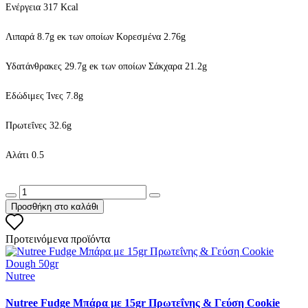
Ενέργεια 317 Kcal
Λιπαρά 8.7g eκ των οποίων Κορεσμένα 2.76g
Υδατάνθρακες 29.7g eκ των οποίων Σάκχαρα 21.2g
Εδώδιμες Ίνες 7.8g
Πρωτεΐνες 32.6g
Αλάτι 0.5
Προσθήκη στο καλάθι
Προτεινόμενα προϊόντα
Nutree
Nutree Fudge Μπάρα με 15gr Πρωτεΐνης & Γεύση Cookie