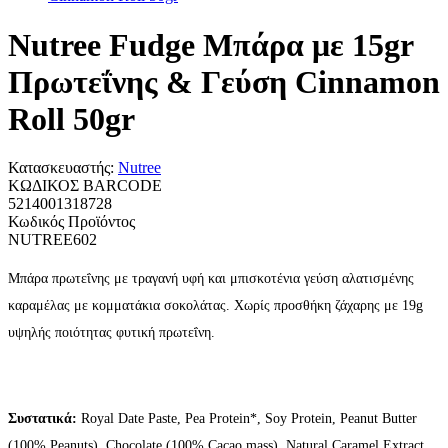
Nutree Fudge Μπάρα με 15gr
Πρωτεΐνης & Γεύση Cinnamon
Roll 50gr
Κατασκευαστής:
Nutree
ΚΩΔΙΚΟΣ BARCODE
5214001318728
Κωδικός Προϊόντος
NUTREE602
Μπάρα πρωτεΐνης με τραγανή υφή και μπισκοτένια γεύση αλατισμένης
καραμέλας με κομματάκια σοκολάτας. Χωρίς προσθήκη ζάχαρης με 19g
υψηλής ποιότητας φυτική πρωτεΐνη.
Συστατικά:
Royal Date Paste, Pea Protein*, Soy Protein, Peanut Butter
(100% Peanuts), Chocolate (100% Cacao mass), Natural Caramel Extract,