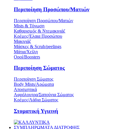
Περιποίηση Προσώπου/Ματιών
Περιποίηση Προσώπου/Ματιών
Mists & Τόνωση
Καθαρισμός & Ντεμακιγιάζ
Κρέμες/Έλαια Προσώπου
Μακιγιάζ
Μάσκες & Scrub/peelings
Μάτια/Χείλη
Οροί/Boosters
Περιποίηση Σώματος
Περιποίηση Σώματος
Body Mists/Αρώματα
Αποσμητικά
Αφρόλουτρα/Σαπούνια Σώματος
Κρέμες/Λάδια Σώματος
Στοματική Υγιεινή
ΣΥΜΠΛΗΡΩΜΑΤΑ ΔΙΑΤΡΟΦΗΣ