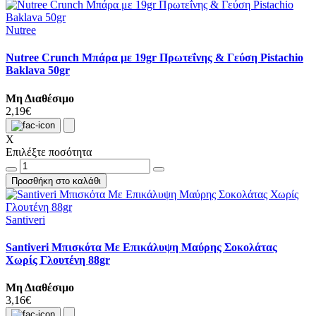
Nutree
Nutree Crunch Μπάρα με 19gr Πρωτεΐνης & Γεύση Pistachio
Baklava 50gr
Μη Διαθέσιμο
2,19€
X
Επιλέξτε ποσότητα
Προσθήκη στο καλάθι
Santiveri
Santiveri Μπισκότα Με Επικάλυψη Μαύρης Σοκολάτας
Χωρίς Γλουτένη 88gr
Μη Διαθέσιμο
3,16€