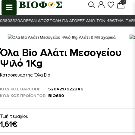
0
0
808320
ΔΩΡΕΆΝ ΑΠΟΣΤΟΛΉ ΓΙΑ ΑΓΟΡΈΣ ΆΝΩ ΤΩΝ 49€
ΤΗΛ. ΠΑΡΑΓΓ
Όλα Bio Αλάτι Μεσογείου
Ψιλό 1Kg
Κατασκευαστής:
Όλα Bio
ΚΩΔΙΚΟΣ BARCODE
5204217922246
ΚΩΔΙΚΌΣ ΠΡΟΪΌΝΤΟΣ
ΒΙΟ690
Τιμή τεμαχίου
1,61€