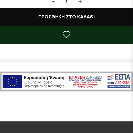
ΣΤΟΙΧΕΙΑ ΠΡΟΪΟΝΤΟΣ
Βιολογικό Προϊόν
ΠΡΟΣΘΉΚΗ ΣΤΟ ΚΑΛΆΘΙ
Χώρα
ΙΤΑΛΙΑ
Συστατικά
Αλεύρι σιταριού ολικής άλεσης, πίτουρο 
Διατροφικά στοιχεία
Ενέργεια: 1730kj/413kcal - Λίπη: 8,5g 
ανά 100γρ.
οποίων σάκχαρα: 8g - Εδώδιμες Ίνες: 39