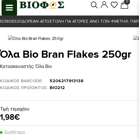
0
0
03808320
ΔΩΡΕΆΝ ΑΠΟΣΤΟΛΉ ΓΙΑ ΑΓΟΡΈΣ ΆΝΩ ΤΩΝ 49€
ΤΗΛ. ΠΑΡΑΓ
Όλα Bio Bran Flakes 250gr
Κατασκευαστής:
Όλα Bio
ΚΩΔΙΚΟΣ BARCODE
5204217913138
ΚΩΔΙΚΌΣ ΠΡΟΪΌΝΤΟΣ
ΒΙΟ212
Τιμή τεμαχίου
1,98€
Διαθέσιμο