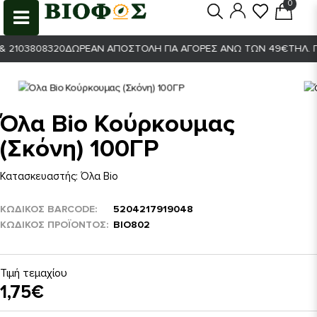
0
0
 2103808320
ΔΩΡΕΆΝ ΑΠΟΣΤΟΛΉ ΓΙΑ ΑΓΟΡΈΣ ΆΝΩ ΤΩΝ 49€
ΤΗΛ. ΠΑ
Όλα Bio Κούρκουμας
(Σκόνη) 100ΓΡ
Κατασκευαστής:
Όλα Bio
ΚΩΔΙΚΟΣ BARCODE
5204217919048
ΚΩΔΙΚΌΣ ΠΡΟΪΌΝΤΟΣ
ΒΙΟ802
Τιμή τεμαχίου
1,75€