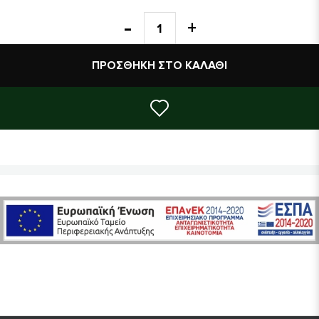
δρουν τα μόρια του κουρκουμά στοχεύοντας τα αμυλοειδή
ινίδια που σχετίζονται με την αφύσικη ανάπτυξη πρωτεΐνης και
τον σχηματισμό πλάκας που είναι χαρακτηριστικό σε ασθενείς
ΠΡΟΣΘΉΚΗ ΣΤΟ ΚΑΛΆΘΙ
με νόσο Αλτσχάιμερ.
Η προσθήκη κουρκουμά σε μία υγιεινή διατροφή ή η λήψη
συμπληρώματος που εμπεριέχει τη συνιστώμενη ημερήσια
ποσότητα κουρκουμά σε κάψουλα θα σας προστατέψει από
ενδεχόμενο πολλαπλασιασμό καρκινικών κυττάρων και από
την άνοια του Αλτσχάιμερ. Ο καρκίνος του προστάτη είναι μία
από τις πιο διαδεδομένες μορφές καρκίνου με πάνω από
250,000 περιπτώσεις που καταγράφονται ετησίως μόνο στις
ΗΠΑ.
Κάθε φυσικό συστατικό που στοχεύει στον περιορισμό των
καρκινικών κυττάρων του προστάτη μπορεί να προσφέρει μία
σημαντική θεραπεία σε σχέση με τις άλλες αλλοπαθητικές
μεθόδους, όπως η ακτινοβολία, η χειρουργική επέμβαση ή η