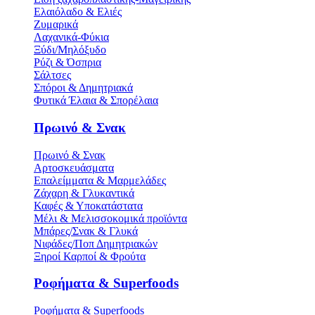
Ελαιόλαδο & Ελιές
Ζυμαρικά
Λαχανικά-Φύκια
Ξύδι/Μηλόξυδο
Ρύζι & Όσπρια
Σάλτσες
Σπόροι & Δημητριακά
Φυτικά Έλαια & Σπορέλαια
Πρωινό & Σνακ
Πρωινό & Σνακ
Αρτοσκευάσματα
Επαλείμματα & Μαρμελάδες
Ζάχαρη & Γλυκαντικά
Καφές & Υποκατάστατα
Μέλι & Μελισσοκομικά προϊόντα
Μπάρες/Σνακ & Γλυκά
Νιφάδες/Ποπ Δημητριακών
Ξηροί Καρποί & Φρούτα
Ροφήματα & Superfoods
Ροφήματα & Superfoods