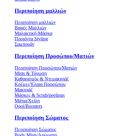
Περιποίηση μαλλιών
Περιποίηση μαλλιών
Βαφές Μαλλιών
Μαλακτική-Μάσκα
Προιόντα Styling
Σαμπουάν
Περιποίηση Προσώπου/Ματιών
Περιποίηση Προσώπου/Ματιών
Mists & Τόνωση
Καθαρισμός & Ντεμακιγιάζ
Κρέμες/Έλαια Προσώπου
Μακιγιάζ
Μάσκες & Scrub/peelings
Μάτια/Χείλη
Οροί/Boosters
Περιποίηση Σώματος
Περιποίηση Σώματος
Body Mists/Αρώματα