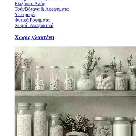
Ελιξήρια- Αλόη
Τσάι/Βότανα & Αφεψήματα
Υπετροφές
Φυτικά Ροφήματα
Χυμοί -Αναψυκτικά
Χωρίς γλουτένη