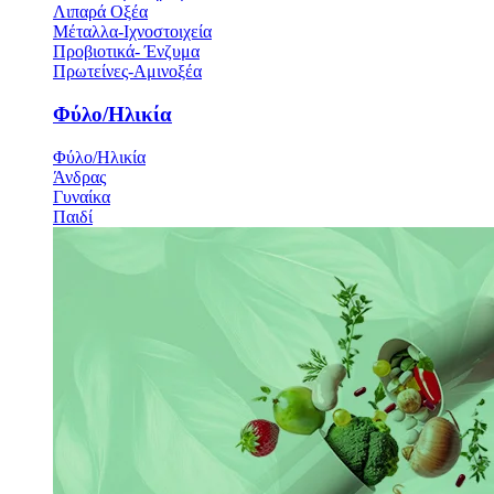
Λιπαρά Οξέα
Μέταλλα-Ιχνοστοιχεία
Προβιοτικά- Ένζυμα
Πρωτείνες-Αμινοξέα
Φύλο/Ηλικία
Φύλο/Ηλικία
Άνδρας
Γυναίκα
Παιδί