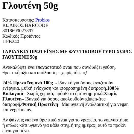
Γλουτένη 50g
Κατασκευαστής:
Probios
ΚΩΔΙΚΟΣ BARCODE
8018699027897
Κωδικός Προϊόντος
ΠΡΒ240
ΓΑΡΙΔΑΚΙΑ ΠΡΩΤΕΪΝΗΣ ΜΕ ΦΥΣΤΙΚΟΒΟΥΤΥΡΟ ΧΩΡΙΣ
ΓΛΟΥΤΕΝΗ 50g
Ανακαλύψτε ένα επαναστατικό σνακ που συνδυάζει γεύση,
θρεπτική αξία και απόλαυση – χωρίς τύψεις!
24% Πρωτεΐνη ανά 100g
- Ιδανικό για όσους αναζητούν
ενέργεια, μυϊκή ενίσχυση και ισορροπημένη διατροφή.
100%
Βιολογικό
– Χωρίς χημικά, πρόσθετα ή συντηρητικά.
Χωρίς
Γλουτένη
– Ιδανικό για όσους ακολουθούν gluten-free
διατροφή.
Φυτική Πρωτεΐνη
– Μια υγιεινή εναλλακτική για vegan
και vegetarians.
Αν ψάχνεις για ένα θρεπτικό σνακ για το γραφείο, το γυμναστήριο
ή απλώς κάτι υγιεινό για κάθε στιγμή της ημέρας, αυτό το προϊόν
είναι για σένα.