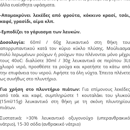
άλλα ευαίσθητα υφάσματα.
-Απομακρύνει λεκέδες από φρούτα, κόκκινο κρασί, τσάι,
καφέ, γρασίδι, αίμα κλπ.
-Εμποδίζει το γάριασμα των λευκών.
Δοσολογία:
60ml / 60g λευκαντικό στη θήκη του
απορρυπαντικού κατά τον κύριο κύκλο πλύσης. Μούλιασμα
πολύ λερωμένων ρούχων ή ρούχων που πλένονται μόνο μέχρι
τους 40οC: διαλύστε 30ml / 30g λευκαντικό σε περίπου 3Lt
χλιαρό νερό, προσθέστε τα ρούχα και κρατήστε τα κάτω από
την επιφάνεια του νερού. Αφήστε τα όλη νύχτα. Έπειτα πλένετε
ως συνήθως στο πλυντήριο.
Για χρήση στο πλυντήριο πιάτων:
Για επίμονους λεκέδε
από τσάι και καφέ, συμπληρώστε 1 κουταλάκι του γλυκού
(15ml/15g) λευκαντικό στη θήκη με τη σκόνη πλυντηρίου
πιάτων.
Συστατικά: >30% λευκαντικό οξυγονούχο (υπερανθρακικό
νάτριο), 15-30 σόδα (ανθρακικό νάτριο)