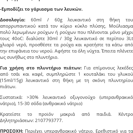
-Εμποδίζει το γάριασμα των λευκών.
Δοσολογία:
60ml / 60g λευκαντικό στη θήκη του
απορρυπαντικού κατά τον κύριο κύκλο πλύσης. Μούλιασμα
πολύ λερωμένων ρούχων ή ρούχων που πλένονται μόνο μέχρι
τους 40οC: διαλύστε 30ml / 30g λευκαντικό σε περίπου 3Lt
χλιαρό νερό, προσθέστε τα ρούχα και κρατήστε τα κάτω από
την επιφάνεια του νερού. Αφήστε τα όλη νύχτα. Έπειτα πλένετε
ως συνήθως στο πλυντήριο.
Για χρήση στο πλυντήριο πιάτων:
Για επίμονους λεκέδε
από τσάι και καφέ, συμπληρώστε 1 κουταλάκι του γλυκού
(15ml/15g) λευκαντικό στη θήκη με τη σκόνη πλυντηρίου
πιάτων.
Συστατικά: >30% λευκαντικό οξυγονούχο (υπερανθρακικό
νάτριο), 15-30 σόδα (ανθρακικό νάτριο)
Κρατείστε το προϊόν μακριά από παιδιά. Κέντρο
Δηλητηριάσεων: 2107793777.
ΠΡΟΣΟΧΗ:
Περιέχει υπερανθρακικό νάτριο. Ερεθιστικό για τα