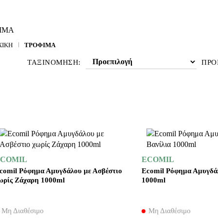
ΧΙΚΉ
ΤΡΟΦΙΜΑ
ΤΑΞΙΝΌΜΗΣΗ:
ΠΡΟ
COMIL
ECOMIL
comil Ρόφημα Αμυγδάλου με Ασβέστιο
Ecomil Ρόφημα Αμυγδάλ
ωρίς Ζάχαρη 1000ml
1000ml
Μη Διαθέσιμο
Μη Διαθέσιμο