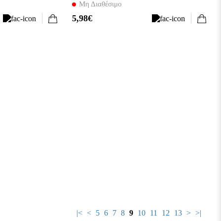
Μη Διαθέσιμο
5,98€
|<
<
5
6
7
8
9
10
11
12
13
>
>|