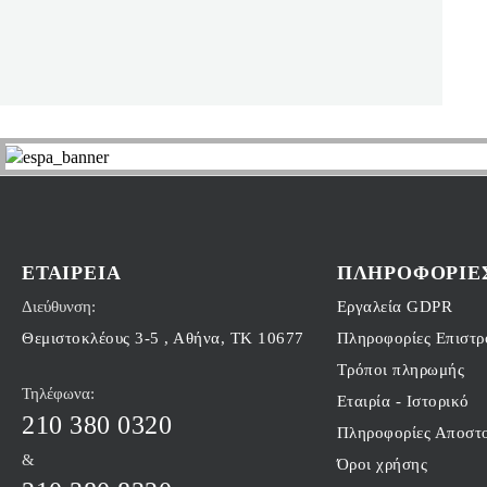
Spielberger
Sun Blast
Sunflower Family
Syconia
Tasty & Unique
TERRASANA
TRAFO
ΕΤΑΙΡΕΊΑ
ΠΛΗΡΟΦΟΡΊΕ
Voelkel
Διεύθυνση:
Εργαλεία GDPR
Warrior
Θεμιστοκλέους 3-5 , Αθήνα, ΤΚ 10677
Πληροφορίες Επιστ
Weleda
Τρόποι πληρωμής
Whole Earth
Τηλέφωνα:
Εταιρία - Ιστορικό
Wishbone
210 380 0320
Πληροφορίες Αποστο
Yogi Tea
&
Όροι χρήσης