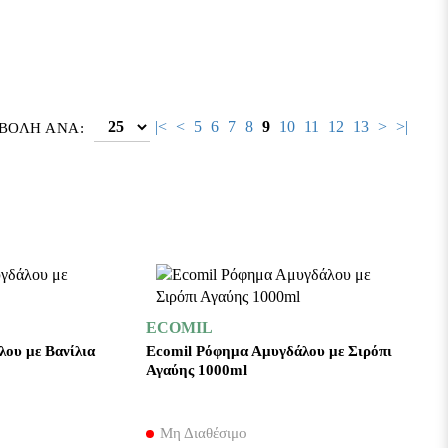
|<
<
5
6
7
8
9
10
11
12
13
>
>|
ΒΟΛΉ ΑΝΆ:
ECOMIL
ου με Βανίλια
Ecomil Ρόφημα Αμυγδάλου με Σιρόπι
Αγαύης 1000ml
Μη Διαθέσιμο