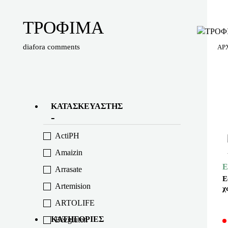
ΤΡΟΦΙΜΑ
diafora comments
ΑΡ
ΚΑΤΑΣΚΕΥΑΣΤΉΣ
ActiPH
Amaizin
E
Arrasate
E
Artemision
χ
ARTOLIFE
ΚΑΤΗΓΟΡΊΕΣ
Bezgluten