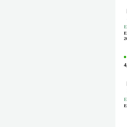
Lecker's
Linea natura
Marnys
E
E
Marschland Naturkost
2
Mclloyd's
Mega Foods
Melchiori
4
Mount Hagen
Natumi
Natur Compagnie
E
Naturata
E
Naturel
NaturGreen