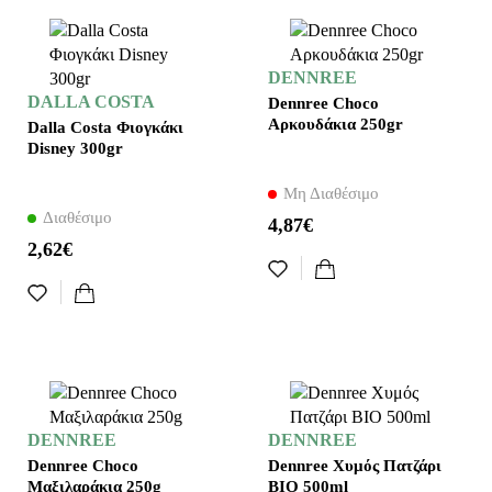
DENNREE
DALLA COSTA
Dennree Choco
Αρκουδάκια 250gr
Dalla Costa Φιογκάκι
Disney 300gr
Μη Διαθέσιμο
Διαθέσιμο
4,87€
2,62€
DENNREE
DENNREE
Dennree Choco
Dennree Xυμός Πατζάρι
Μαξιλαράκια 250g
ΒΙΟ 500ml