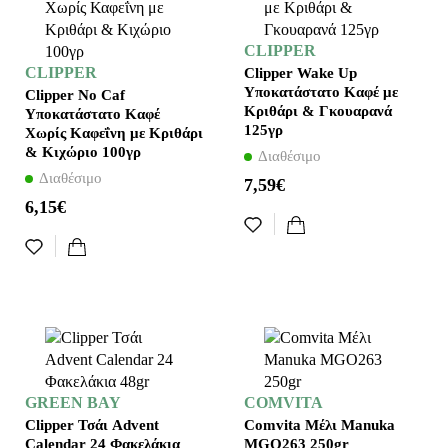
CLIPPER
CLIPPER
Clipper Wake Up
Υποκατάστατο Καφέ με
Clipper No Caf
Κριθάρι & Γκουαρανά
Υποκατάστατο Καφέ
125γρ
Xωρίς Καφεΐνη με Κριθάρι
& Κιχώριο 100γρ
Διαθέσιμο
Διαθέσιμο
7,59€
6,15€
GREEN BAY
COMVITA
Clipper Τσάι Advent
Comvita Μέλι Manuka
Calendar 24 Φακελάκια
MGΟ263 250gr