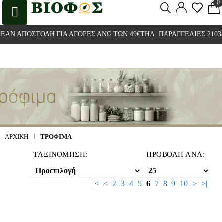
0
0
ΠΟΣΤΟΛΉ ΓΙΑ ΑΓΟΡΈΣ ΆΝΩ ΤΩΝ 49€
ΤΗΛ. ΠΑΡΑΓΓΕΛΊΕΣ 2103800320 
ΑΡΧΙΚΉ
ΤΡΟΦΙΜΑ
ΤΑΞΙΝΌΜΗΣΗ:
ΠΡΟΒΟΛΉ ΑΝΆ:
|<
<
2
3
4
5
6
7
8
9
10
>
>|