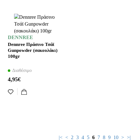
DENNREE
Dennree Πράσινο Τσάϊ
Gunpowder (σακουλάκι)
100gr
Διαθέσιμο
4,95€
|<
<
2
3
4
5
6
7
8
9
10
>
>|