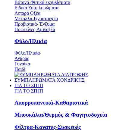
Βότανα-Φυτικά εκχυλίσματα
Ειδικά Συμπληρώματα
Λιπαρά Οξέα
Μέταλλα-Ιχνοστοιχεία
Προβιοτικά- Ένζυμα
Πρωτείνες-Αμινοξέα
Φύλο/Ηλικία
Φύλο/Ηλικία
Άνδρας
Γυναίκα
Παιδί
ΣΥΜΠΛΗΡΩΜΑΤΑ ΧΟΝΔΡΙΚΗΣ
ΓΙΑ ΤΟ ΣΠΙΤΙ
ΓΙΑ ΤΟ ΣΠΙΤΙ
Απορρυπαντικά-Καθαριστικά
Μπουκάλια/Θερμός & Φαγητοδοχεία
Φίλτρα-Κανατες-Συσκευές