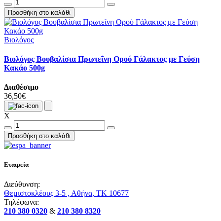
Προσθήκη στο καλάθι
Βιολόγος
Βιολόγος Βουβαλίσια Πρωτεΐνη Ορού Γάλακτος με Γεύση
Κακάο 500g
Διαθέσιμο
36,50€
X
Προσθήκη στο καλάθι
Εταιρεία
Διεύθυνση:
Θεμιστοκλέους 3-5 , Αθήνα, ΤΚ 10677
Τηλέφωνα:
210 380 0320
&
210 380 8320