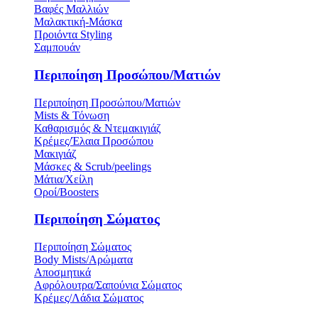
Βαφές Μαλλιών
Μαλακτική-Μάσκα
Προιόντα Styling
Σαμπουάν
Περιποίηση Προσώπου/Ματιών
Περιποίηση Προσώπου/Ματιών
Mists & Τόνωση
Καθαρισμός & Ντεμακιγιάζ
Κρέμες/Έλαια Προσώπου
Μακιγιάζ
Μάσκες & Scrub/peelings
Μάτια/Χείλη
Οροί/Boosters
Περιποίηση Σώματος
Περιποίηση Σώματος
Body Mists/Αρώματα
Αποσμητικά
Αφρόλουτρα/Σαπούνια Σώματος
Κρέμες/Λάδια Σώματος