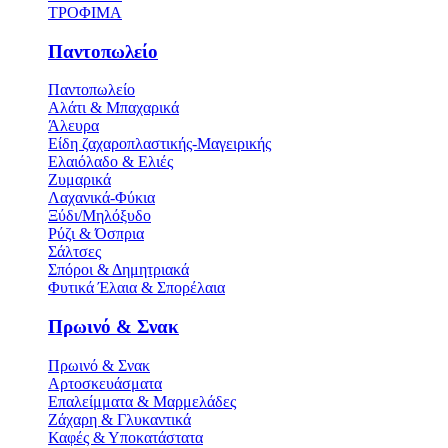
ΤΡΟΦΙΜΑ
Παντοπωλείο
Παντοπωλείο
Αλάτι & Μπαχαρικά
Άλευρα
Είδη ζαχαροπλαστικής-Μαγειρικής
Ελαιόλαδο & Ελιές
Ζυμαρικά
Λαχανικά-Φύκια
Ξύδι/Μηλόξυδο
Ρύζι & Όσπρια
Σάλτσες
Σπόροι & Δημητριακά
Φυτικά Έλαια & Σπορέλαια
Πρωινό & Σνακ
Πρωινό & Σνακ
Αρτοσκευάσματα
Επαλείμματα & Μαρμελάδες
Ζάχαρη & Γλυκαντικά
Καφές & Υποκατάστατα