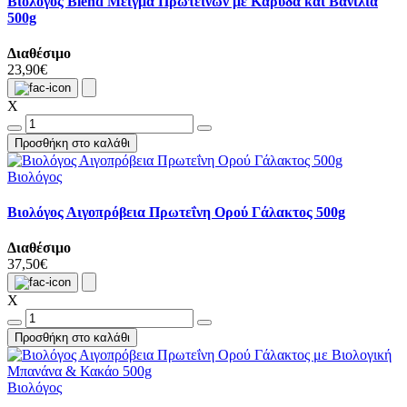
Βιολόγος Blend Μείγμα Πρωτεινών με Καρύδα και Βανίλια
500g
Διαθέσιμο
23,90€
X
Προσθήκη στο καλάθι
Βιολόγος
Βιολόγος Αιγοπρόβεια Πρωτεΐνη Ορού Γάλακτος 500g
Διαθέσιμο
37,50€
X
Προσθήκη στο καλάθι
Βιολόγος