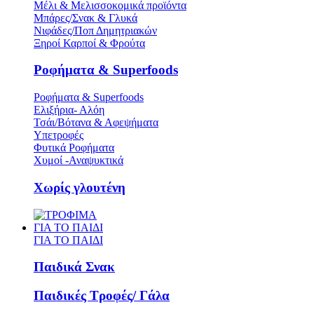
Μέλι & Μελισσοκομικά προϊόντα
Μπάρες/Σνακ & Γλυκά
Νιφάδες/Ποπ Δημητριακών
Ξηροί Καρποί & Φρούτα
Ροφήματα & Superfoods
Ροφήματα & Superfoods
Ελιξήρια- Αλόη
Τσάι/Βότανα & Αφεψήματα
Υπετροφές
Φυτικά Ροφήματα
Χυμοί -Αναψυκτικά
Χωρίς γλουτένη
ΓΙΑ ΤΟ ΠΑΙΔΙ
ΓΙΑ ΤΟ ΠΑΙΔΙ
Παιδικά Σνακ
Παιδικές Τροφές/ Γάλα