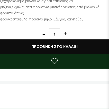
ζαχαροκάλαμο,βιολογικό σιρόπι ταπιόκας και
ρυζιού,εκχυλίσματα φρούτων,φυσικές γεύσεις από βιολογικά
φρούτα όπως....
φραγκοστάφυλο ,πράσινο μήλο, μάνγκο, καρπούζι,
ρόδι,πορτοκάλι,φράουλα, κεράσι, σταφύλι, βατόμουρο.
ΠΡΟΣΘΉΚΗ ΣΤΟ ΚΑΛΆΘΙ