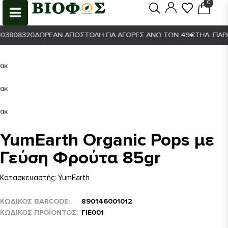
0
0
808320
ΔΩΡΕΆΝ ΑΠΟΣΤΟΛΉ ΓΙΑ ΑΓΟΡΈΣ ΆΝΩ ΤΩΝ 49€
ΤΗΛ. ΠΑΡΑΓΓΕ
YumEarth Organic Pops με
Γεύση Φρούτα 85gr
Κατασκευαστής:
YumEarth
ΚΩΔΙΚΟΣ BARCODE
890146001012
ΚΩΔΙΚΌΣ ΠΡΟΪΌΝΤΟΣ
ΓΙΕ001